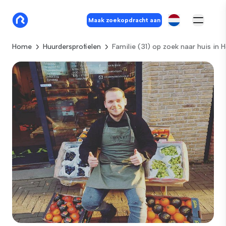
Maak zoekopdracht aan
Home
Huurdersprofielen
Familie (31) op zoek naar huis in