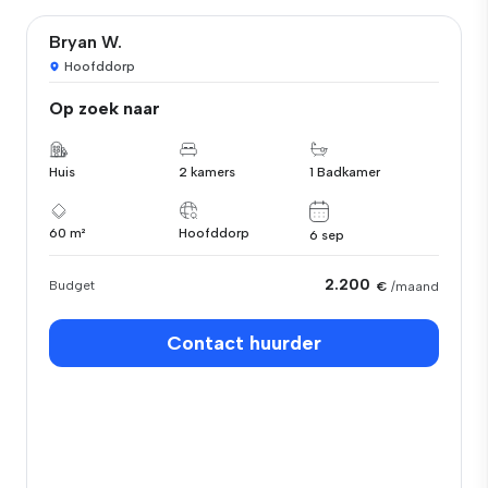
Bryan W.
Hoofddorp
Op zoek naar
Huis
2 kamers
1 Badkamer
60 m²
Hoofddorp
6 sep
2.200
Budget
€
/maand
Contact huurder