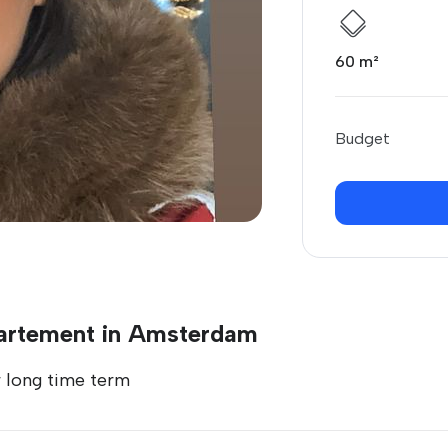
60 m²
Budget
partement in Amsterdam
r long time term