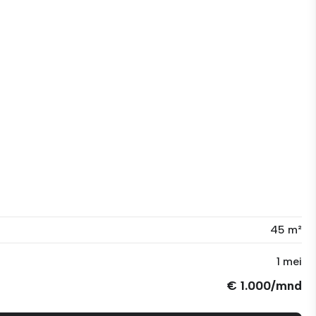
45 m²
1 mei
€ 1.000/mnd