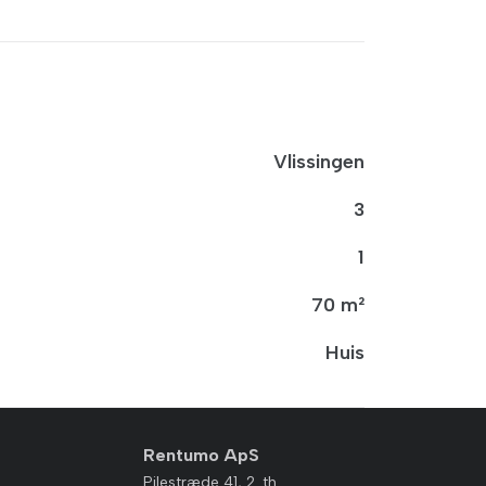
Vlissingen
3
1
70 m²
Huis
Rentumo ApS
Pilestræde 41, 2. th.