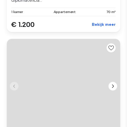
diplomatencla...
1 kamer
Appartement
70 m²
€ 1.200
Bekijk meer