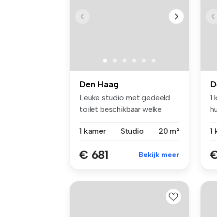
Den Haag
D
Leuke studio met gedeeld
1
toilet beschikbaar welke
hu
perfect...
25
1 kamer
Studio
20 m²
1
€ 681
€
Bekijk meer