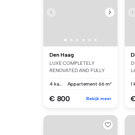
Den Haag
D
LUXE COMPLETELY
D
RENOVATED AND FULLY
L
FURNISHED APARTMENT
st
4 kamers
Appartement
66 m²
W...
€ 800
€
Bekijk meer