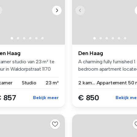
en Haag
Den Haag
 kamer studio van 23 m² te
A charming fully furnished 1
ur in Waldorpstraat 1170
bedroom apartment locate
...
on...
 kamer
Studio
23 m²
2 kamers
Appartement
50 
 857
€ 850
Bekijk meer
Bekijk me