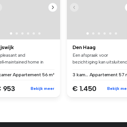
ijswijk
Den Haag
 pleasant and
Een afspraak voor
ell‑maintained home in
bezichtiging kan uitsluiten
mplex Churchilll...
via de web...
 kamer
Appartement
56 m²
3 kamers
Appartement
57 
 953
€ 1.450
Bekijk meer
Bekijk me