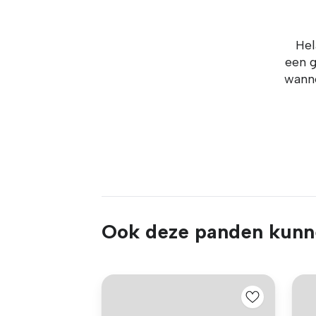
Hel
een g
wanne
Ook deze panden kunne