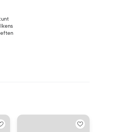
kunt
elkens
oeften