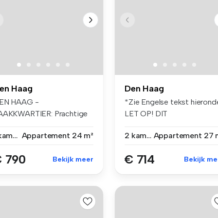
en Haag
Den Haag
EN HAAG -
*Zie Engelse tekst hierond
AAKKWARTIER: Prachtige
LET OP! DIT
udio, gelegen op de ...
APPARTEMENT IS...
1 kamer
Appartement
24 m²
2 kamers
Appartement
27 
 790
€ 714
Bekijk meer
Bekijk me