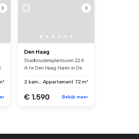
Den Haag
Stadhoudersplantsoen 224
d
A te Den Haag Huren in De
Stad...
m²
2 kamers
Appartement
72 m²
€ 1.590
er
Bekijk meer