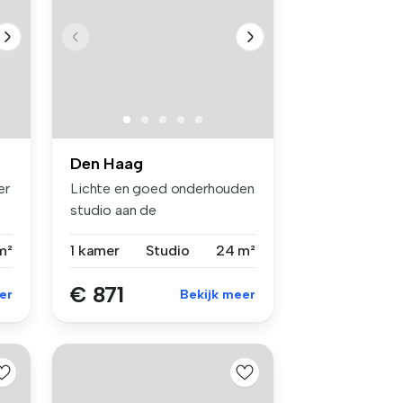
Den Haag
er
Lichte en goed onderhouden
studio aan de
Regentesselaan i...
m²
1 kamer
Studio
24 m²
€ 871
er
Bekijk meer