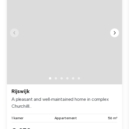
Rijswijk
A pleasant and well‑maintained home in complex
Churchilll...
1 kamer
Appartement
56 m²