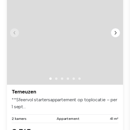
Terneuzen
**Sfeervol startersappartement op toplocatie – per
1 sept...
2 kamers
Appartement
41 m²