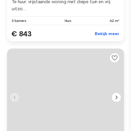
Te huur: vrijstaande woning met diepe tuin en vrij
uitzic...
3 kamers
Huis
62 m²
€ 843
Bekijk meer