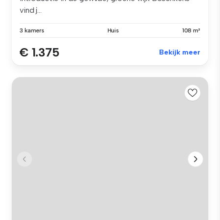
vind j...
3 kamers
Huis
108 m²
€ 1.375
Bekijk meer