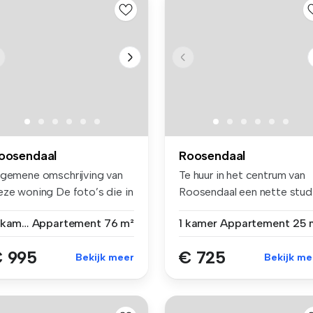
oosendaal
Roosendaal
lgemene omschrijving van
Te huur in het centrum van
eze woning De foto’s die in
Roosendaal een nette stud
...
3 kamers
Appartement
76 m²
1 kamer
Appartement
25 
 995
€ 725
Bekijk meer
Bekijk me