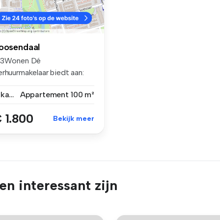
oosendaal
23Wonen Dé
erhuurmakelaar biedt aan:
emeubileerd 4 k...
4 kamers
Appartement
100 m²
 1.800
Bekijk meer
n interessant zijn