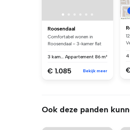
R
Roosendaal
1
Comfortabel wonen in
V
Roosendaal – 3-kamer flat
G
aan de Adr...
3 kamers
Appartement
86 m²
€
€ 1.085
Bekijk meer
Ook deze panden kunne