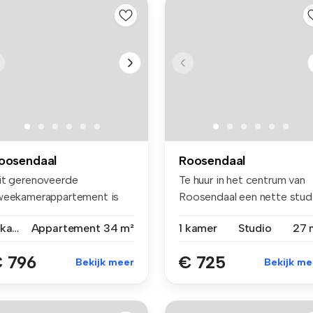
oosendaal
Roosendaal
it gerenoveerde
Te huur in het centrum van
weekamerappartement is
Roosendaal een nette stud
legen aan de N...
...
2 kamers
Appartement
34 m²
1 kamer
Studio
27 
 796
€ 725
Bekijk meer
Bekijk me