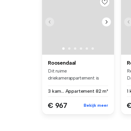
Roosendaal
R
Dit ruime
R
driekamerappartement is
Da
gelegen aan de Nieuwe M...
pl
3 kamers
Appartement
82 m²
1
€ 967
€
Bekijk meer