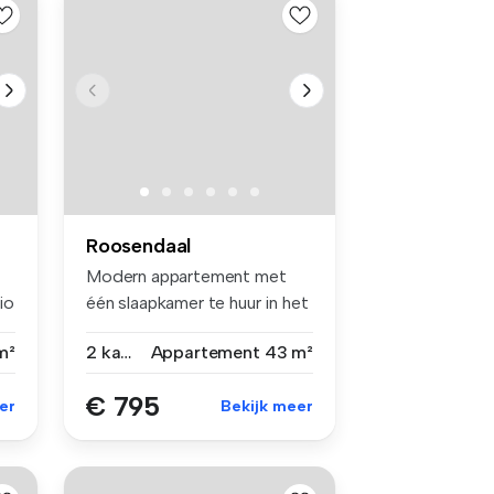
Roosendaal
Modern appartement met
io
één slaapkamer te huur in het
cent...
m²
2 kamers
Appartement
43 m²
€ 795
er
Bekijk meer