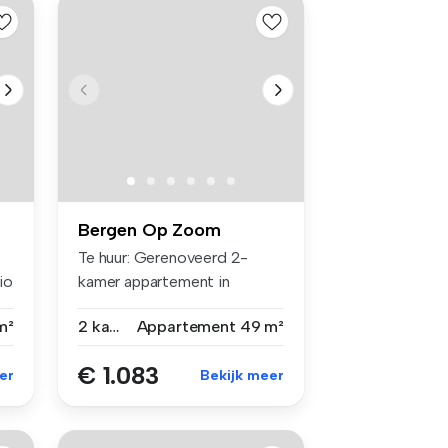
Bergen Op Zoom
Te huur: Gerenoveerd 2-
io
kamer appartement in
centrum Berge...
m²
2 kamers
Appartement
49 m²
€ 1.083
er
Bekijk meer