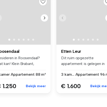
oosendaal
Etten Leur
esideren in Roosendaal?
Dit ruim opgezette
t kan! Klein Brabant,
appartement is gelegen in
aats...
Etten-Leur a...
 kamer
Appartement
88 m²
3 kamers
Appartement
96 
 1.250
€ 1.600
Bekijk meer
Bekijk me