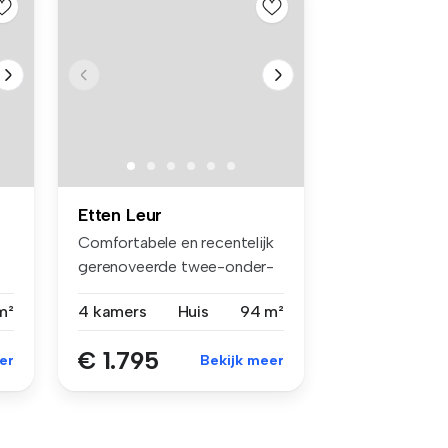
Etten Leur
Comfortabele en recentelijk
gerenoveerde twee-onder-
een-k...
m²
4 kamers
Huis
94 m²
€ 1.795
er
Bekijk meer