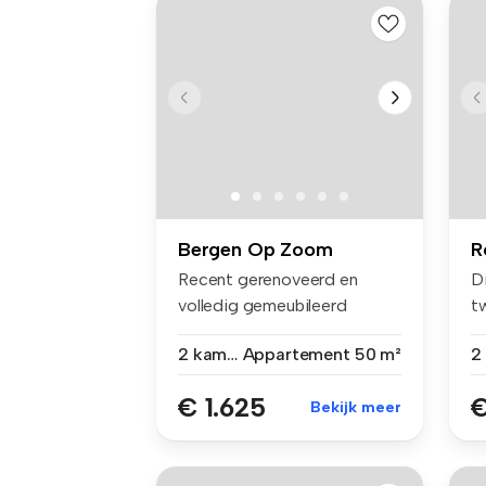
Bergen Op Zoom
R
Recent gerenoveerd en
D
volledig gemeubileerd
t
appartement m...
ge
2 kamers
Appartement
50 m²
€ 1.625
€
Bekijk meer