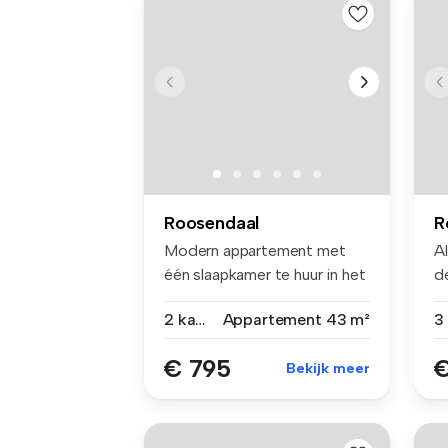
Roosendaal
R
Modern appartement met
A
één slaapkamer te huur in het
d
cent...
...
2 kamers
Appartement
43 m²
€ 795
€
Bekijk meer