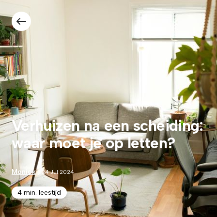
Verhuizen na een scheiding:
waar moet je op letten?
Moniek
24 Jul 2024
4 min. leestijd