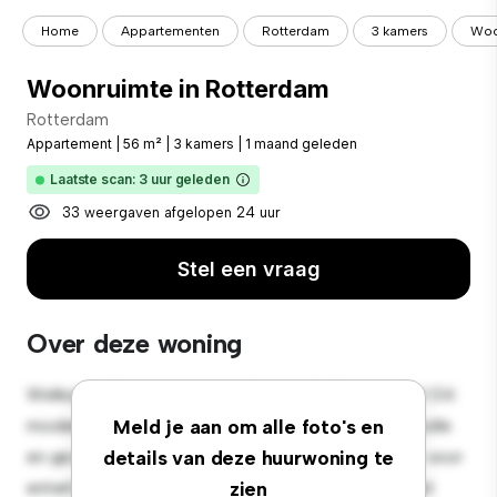
Home
Appartementen
Rotterdam
3 kamers
Woo
Woonruimte in Rotterdam
Rotterdam
Appartement
|
56 m²
|
3 kamers
|
1 maand geleden
Laatste scan: 3 uur geleden
33 weergaven afgelopen 24 uur
Stel een vraag
Over deze woning
Welkom bij je nieuwe toevluchtsoord in Rotterdam! Dit
moderne 3-slaapkamerappartement biedt een stijlvolle
Meld je aan om alle foto's en
en gezellige leefruimte. De open indeling is perfect voor
details van deze huurwoning te
entertainment en de strakke keuken is uitgerust met
zien