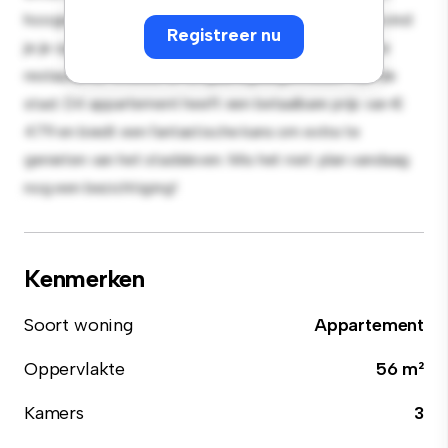
hoogwaardige apparatuur. Dankzij de toplocatie bevind
Registreer nu
je je op slechts een steenworp afstand van de beste
restaurants, winkels en uitgaansgelegenheden van de
stad. Dit appartement heeft een betaalbare prijs van €
479 en biedt een fantastische kans om extra te
genieten van het stadsleven. Mis het niet: plan vandaag
nog een bezichtiging!
Kenmerken
Soort woning
Appartement
Oppervlakte
56 m²
Kamers
3