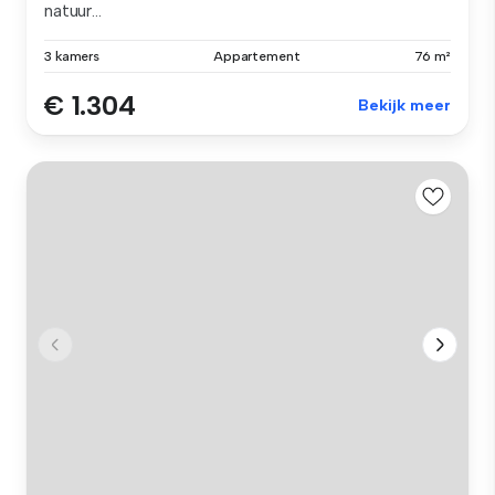
natuur...
3 kamers
Appartement
76 m²
€ 1.304
Bekijk meer