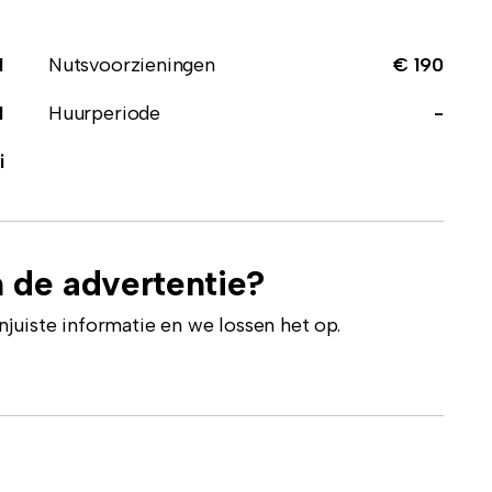
1
Nutsvoorzieningen
€ 190
1
Huurperiode
-
i
 de advertentie?
uiste informatie en we lossen het op.