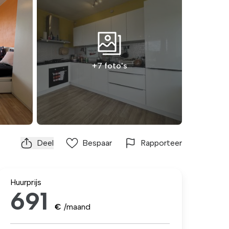
+7 foto's
Deel
Bespaar
Rapporteer
Huurprijs
691
€
/maand