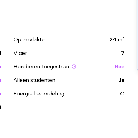
r
Oppervlakte
24 m²
1
Vloer
7
a
Huisdieren toegestaan
Nee
a
Alleen studenten
Ja
a
Energie beoordeling
C
8