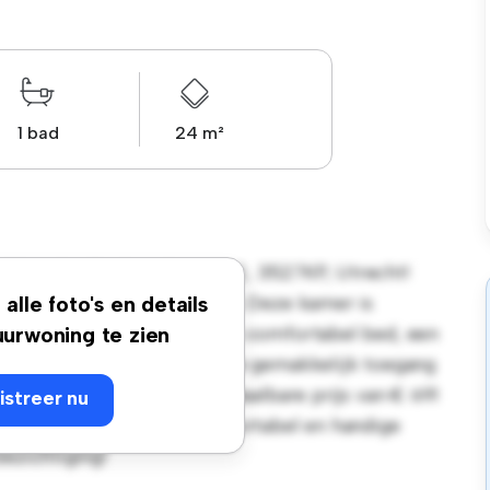
1 bad
24 m²
n Weerden Poelmanlaan 60 2, 3527KP, Utrecht!
en persoonlijke leefruimte. Deze kamer is
alle foto's en details
 voor je gemak en biedt een comfortabel bed, een
urwoning te zien
 de gunstige ligging heb je gemakkelijk toegang
s. Deze kamer heeft een betaalbare prijs van € 691
istreer nu
op zoek zijn naar een comfortabel en handige
bezichtiging!