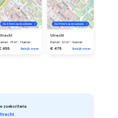
Utrecht
Utrecht
Kamer
|
19 m²
|
1 kamer
Kamer
|
21 m²
|
1 kamer
€ 455
€ 475
Bekijk meer
Bekijk meer
e zoekcriteria
Utrecht