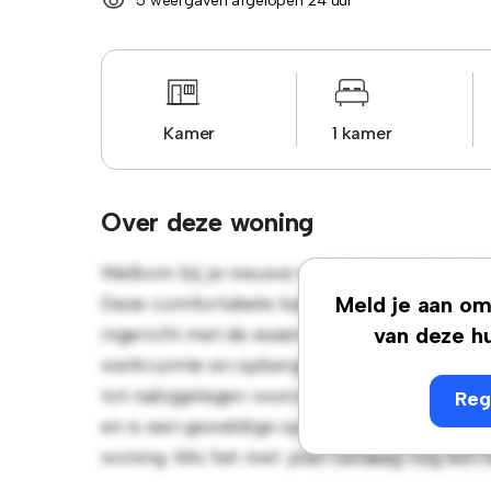
5 weergaven afgelopen 24 uur
Kamer
1 kamer
Over deze woning
Welkom bij je nieuwe toevluchtsoord in Va
Deze comfortabele kamer biedt een rustige 
Meld je aan om 
ingericht met de essentiële benodigdheden
van deze hu
werkruimte en opbergmogelijkheden. Dankzij
tot nabijgelegen voorzieningen en attractie
Reg
en is een geweldige optie voor mensen die 
woning. Mis het niet: plan vandaag nog een 