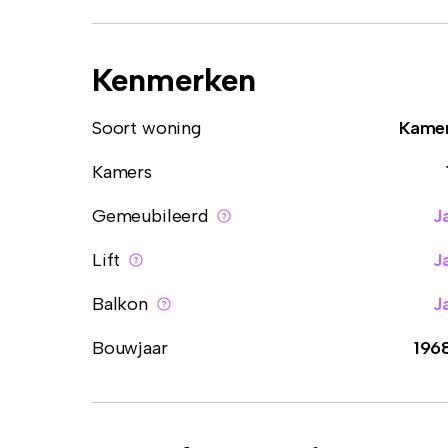
Kenmerken
Soort woning
Kame
Kamers
Gemeubileerd
J
Lift
J
Balkon
J
Bouwjaar
196