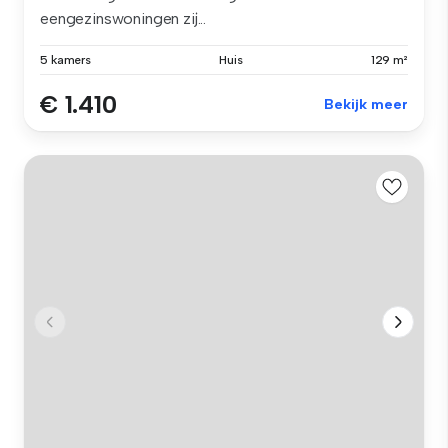
eengezinswoningen zij...
5 kamers
Huis
129 m²
€ 1.410
Bekijk meer