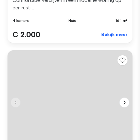
Comfortabel verblijven in een moderne woning op
een rusti...
4 kamers
Huis
164 m²
€ 2.000
Bekijk meer