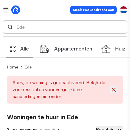
Maak zoekopdracht aan
Alle
Appartementen
Huize
Home
Ede
Sorry, de woning is gedeactiveerd. Bekijk de
zoekresultaten voor vergelijkbare
aanbiedingen hieronder
Woningen te huur in Ede
Populair
21 huurwoningen gevonden