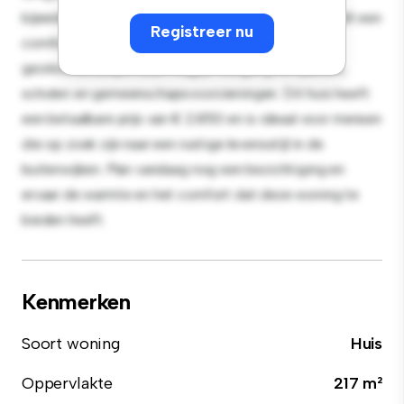
bijeenkomsten buiten en het gezellige interieur biedt een
Registreer nu
comfortabele leefomgeving. Gelegen in een
gezinsvriendelijke buurt krijg je toegang tot parken,
scholen en gemeenschapsvoorzieningen. Dit huis heeft
een betaalbare prijs van € 2.850 en is ideaal voor mensen
die op zoek zijn naar een rustige levensstijl in de
buitenwijken. Plan vandaag nog een bezichtiging en
ervaar de warmte en het comfort dat deze woning te
bieden heeft.
Kenmerken
Soort woning
Huis
Oppervlakte
217 m²