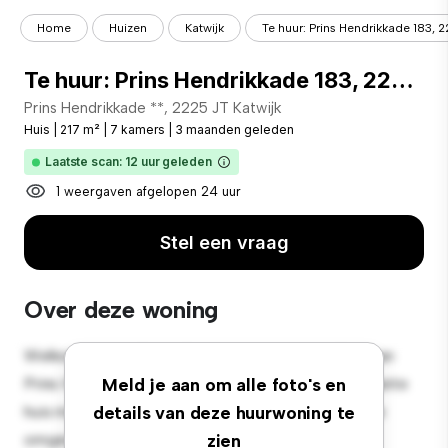
Home
Huizen
Katwijk
Te huur: Prins Hendrikkade 183, 22
Te huur: Prins Hendrikkade 183, 2225 JT Katwijk
Prins Hendrikkade **, 2225 JT Katwijk
Huis
|
217 m²
|
7 kamers
|
3 maanden geleden
Laatste scan: 12 uur geleden
1 weergaven afgelopen 24 uur
Stel een vraag
Over deze woning
Welkom in een sfeervolle oase in de buitenwijken van
Prins Hendrikkade 183, 2225 JT Katwijk! Dit charmante
Meld je aan om alle foto's en
huis met 7 slaapkamers biedt een ruime en gastvrije
details van deze huurwoning te
omgeving. De grote achtertuin is perfect voor
zien