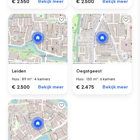
€ 2.550
Bekijk meer
€ 2.500
Bekijk meer
Leiden
Oegstgeest
Huis
|
89 m²
|
4 kamers
Huis
|
130 m²
|
6 kamers
€ 2.500
Bekijk meer
€ 2.475
Bekijk meer