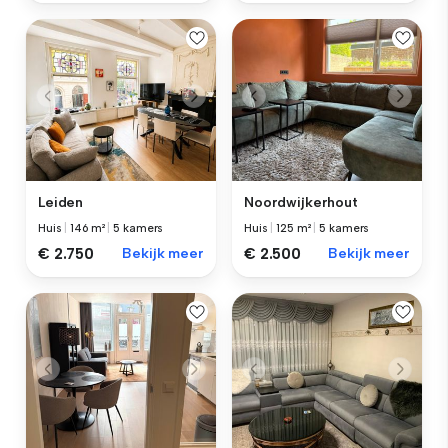
Leiden
Noordwijkerhout
Huis
|
146 m²
|
5 kamers
Huis
|
125 m²
|
5 kamers
€ 2.750
Bekijk meer
€ 2.500
Bekijk meer