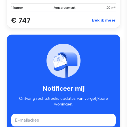
1 kamer
Appartement
20 m²
€ 747
Bekijk meer
Notificeer mij
Ontvang rechtstreeks updates van vergelijkbare
woningen.