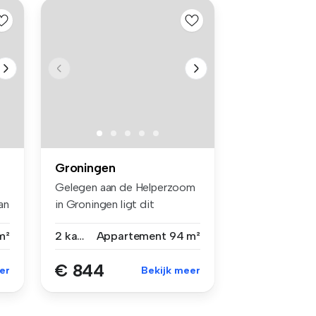
Groningen
Gelegen aan de Helperzoom
an
in Groningen ligt dit
karakteri...
m²
2 kamers
Appartement
94 m²
€ 844
er
Bekijk meer