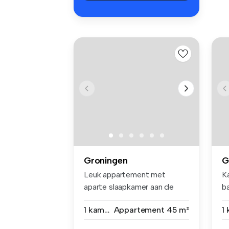
Groningen
G
Leuk appartement met
K
aparte slaapkamer aan de
b
Korreweg! ...
He
1 kamer
Appartement
45 m²
1