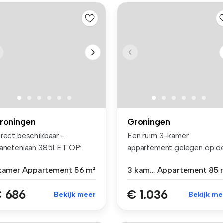
roningen
Groningen
irect beschikbaar -
Een ruim 3-kamer
lanetenlaan 385LET OP:
appartement gelegen op d
leen gesch...
4e woonlaag bo...
 kamer
Appartement
56 m²
3 kamers
Appartement
85 
 686
€ 1.036
Bekijk meer
Bekijk me