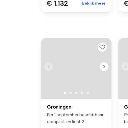
€ 1.132
€
Bekijk meer
Groningen
G
Per 1 september beschikbaar:
P
compact en licht 2-
b