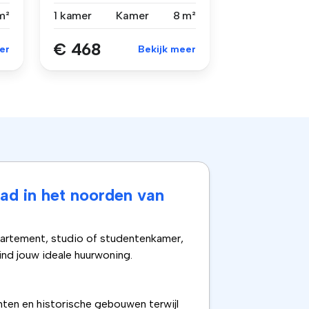
dir...
m²
1 kamer
Kamer
8 m²
€ 468
er
Bekijk meer
ad in het noorden van
partement, studio of studentenkamer,
ind jouw ideale huurwoning.
hten en historische gebouwen terwijl