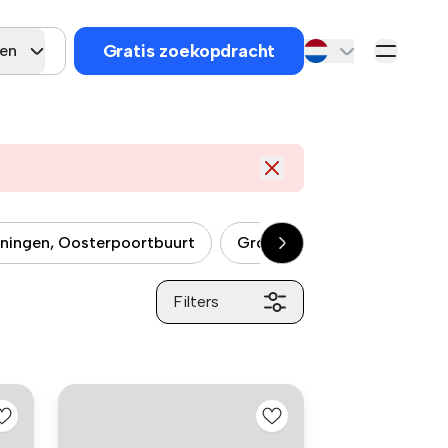
Gratis zoekopdracht
gen
ningen, Oosterpoortbuurt
Groningen, Helpman
G
Filters