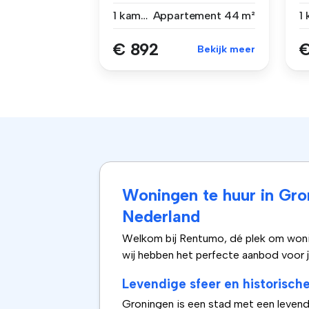
kamerappa...
D
1 kamer
Appartement
44 m²
1
€ 892
€
Bekijk meer
Woningen te huur in Gro
Nederland
Welkom bij Rentumo, dé plek om wonin
wij hebben het perfecte aanbod voor j
Levendige sfeer en historisc
Groningen is een stad met een levendi