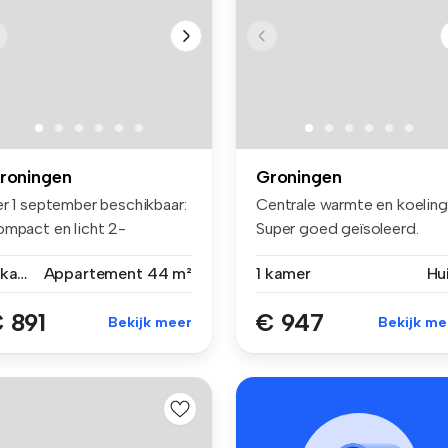
roningen
Groningen
er 1 september beschikbaar:
Centrale warmte en koeling
ompact en licht 2-
Super goed geïsoleerd.
amerappa...
Schitt...
2 kamers
Appartement
44 m²
1 kamer
Hu
 891
€ 947
Bekijk meer
Bekijk me