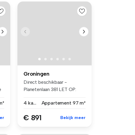
Groningen
Direct beschikbaar -
e
Planetenlaan 381 LET OP:
alleen ge...
m²
4 kamers
Appartement
97 m²
€ 891
er
Bekijk meer