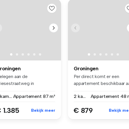
roningen
Groningen
elegen aan de
Per direct komt er een
riesestraatweg in
appartement beschikbaar a
oningen ligt dit kara...
de Fri...
2 kamers
Appartement
87 m²
2 kamers
Appartement
48 
 1.385
€ 879
Bekijk meer
Bekijk me