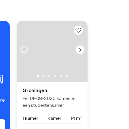
j
Groningen
Per 01-08-2026 komen er
re
een studentenkamer
beschikbaar aa...
1 kamer
Kamer
14 m²