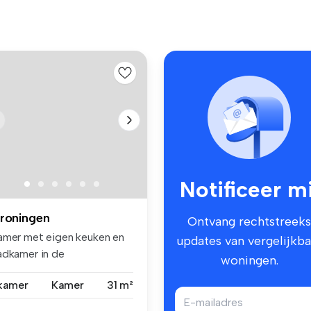
Notificeer mi
roningen
Ontvang rechtstreeks
amer met eigen keuken en
updates van vergelijkba
adkamer in de
woningen.
rewegbuurt! ...
 kamer
Kamer
31 m²