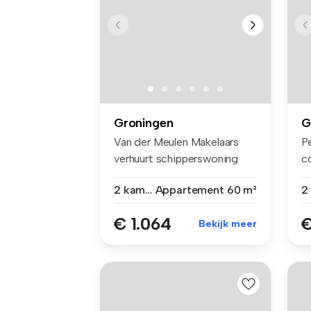
Groningen
G
Van der Meulen Makelaars
P
verhuurt schipperswoning
c
gelegen...
k
2 kamers
Appartement
60 m²
€ 1.064
€
Bekijk meer