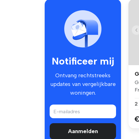
Notificeer mij
G
Ontvang rechtstreeks
G
updates van vergelijkbare
F
woningen.
Gr
€
Aanmelden