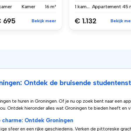
amsterd...
slaapkamer...
 kamer
Kamer
16 m²
1 kamer
Appartement
45 
 695
€ 1.132
Bekijk meer
Bekijk me
ningen: Ontdek de bruisende studentenst
gen te huren in Groningen. Of je nu op zoek bent naar een ap
ou. Ontdek hieronder alles wat Groningen te bieden heeft en v
he charme: Ontdek Groningen
ge sfeer en een rijke geschiedenis. Verken de pittoreske grac