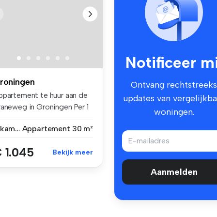
Notificeer mi
roningen
Ontvang rechtstreeks
ppartement te huur aan de
updates van vergelijkba
raneweg in Groningen Per 1
woningen.
2 kamers
Appartement
30 m²
 1.045
Bekijk meer
Aanmelden