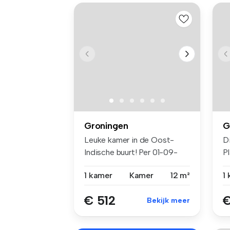
Groningen
G
Leuke kamer in de Oost-
D
Indische buurt! Per 01-09-
P
2026 k...
al
1 kamer
Kamer
12 m²
1
€ 512
€
Bekijk meer