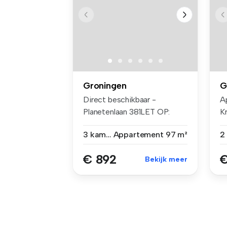
Groningen
G
Direct beschikbaar -
A
Planetenlaan 381LET OP:
K
alleen gesch...
...
3 kamers
Appartement
97 m²
€ 892
€
Bekijk meer