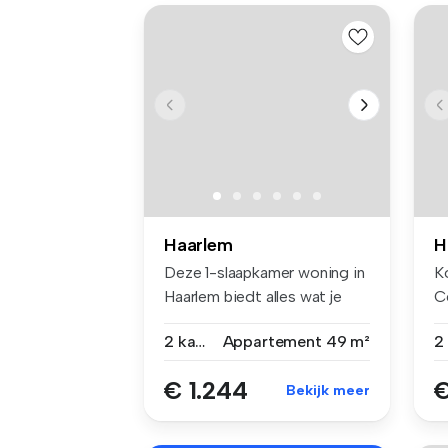
Haarlem
H
Deze 1-slaapkamer woning in
K
Haarlem biedt alles wat je
C
no...
€
2 kamers
Appartement
49 m²
€ 1.244
€
Bekijk meer