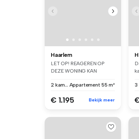
Haarlem
H
LET OP! REAGEREN OP
D
DEZE WONING KAN
k
UITSLUITEND VIA DE AD...
di
2 kamers
Appartement
55 m²
€ 1.195
€
Bekijk meer