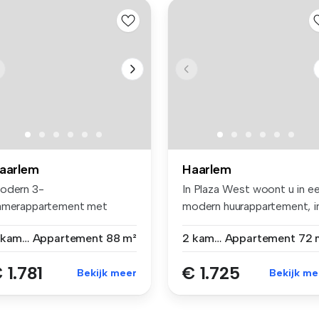
aarlem
Haarlem
odern 3-
In Plaza West woont u in e
amerappartement met
modern huurappartement, i
alkon in Hoofddorp Aan d...
é...
3 kamers
Appartement
88 m²
2 kamers
Appartement
72 
 1.781
€ 1.725
Bekijk meer
Bekijk me