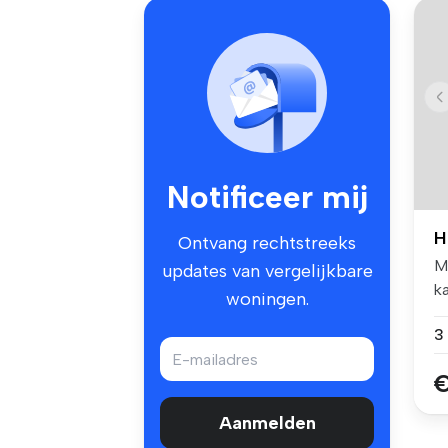
Notificeer mij
H
Ontvang rechtstreeks
M
updates van vergelijkbare
k
woningen.
b
€
Aanmelden