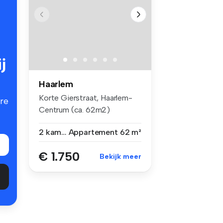
j
Haarlem
Korte Gierstraat, Haarlem-
re
Centrum (ca. 62m2)
€1750,00 exc...
2 kamers
Appartement
62 m²
€ 1.750
Bekijk meer