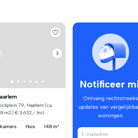
Notificeer mi
aarlem
Ontvang rechtstreeks
ockplein 79, Haarlem (ca.
updates van vergelijkba
8 m2) € 3.632,- Incl.
woningen.
rvic...
 kamers
Huis
148 m²