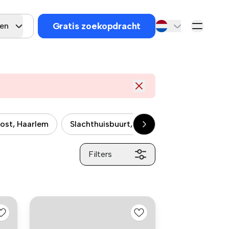
Gratis zoekopdracht
gen
ost, Haarlem
Slachthuisbuurt, Haarlem
Transvaalb
Filters