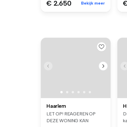
€ 2.650
€
Bekijk meer
Haarlem
H
LET OP! REAGEREN OP
D
DEZE WONING KAN
k