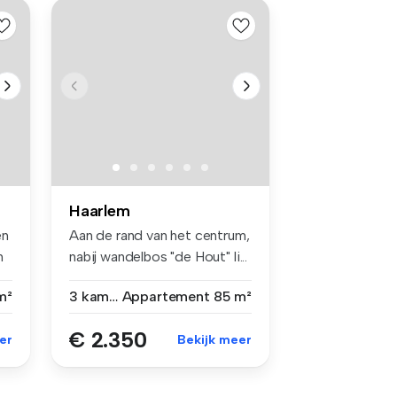
Haarlem
en
Aan de rand van het centrum,
n
nabij wandelbos "de Hout" li...
m²
3 kamers
Appartement
85 m²
€ 2.350
er
Bekijk meer