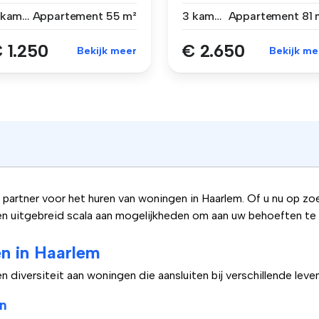
rect ...
Spaar...
3 kamers
Appartement
55 m²
3 kamers
Appartement
81 
 1.250
€ 2.650
Bekijk meer
Bekijk me
artner voor het huren van woningen in Haarlem. Of u nu op zo
en uitgebreid scala aan mogelijkheden om aan uw behoeften te
n in Haarlem
diversiteit aan woningen die aansluiten bij verschillende leve
n