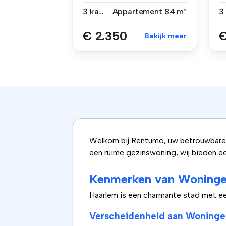
UITSLUITEND VIA DE AD...
di
3 kamers
Appartement
84 m²
€ 2.350
€
Bekijk meer
Welkom bij Rentumo, uw betrouwbare p
een ruime gezinswoning, wij bieden e
Kenmerken van Woninge
Haarlem is een charmante stad met een 
Verscheidenheid aan Woninge