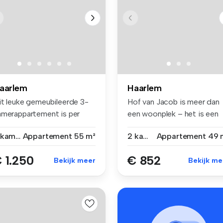
aarlem
Haarlem
it leuke gemeubileerde 3-
Hof van Jacob is meer dan
amerappartement is per
een woonplek – het is een
rect ...
vertr...
3 kamers
Appartement
55 m²
2 kamers
Appartement
49 
 1.250
€ 852
Bekijk meer
Bekijk me