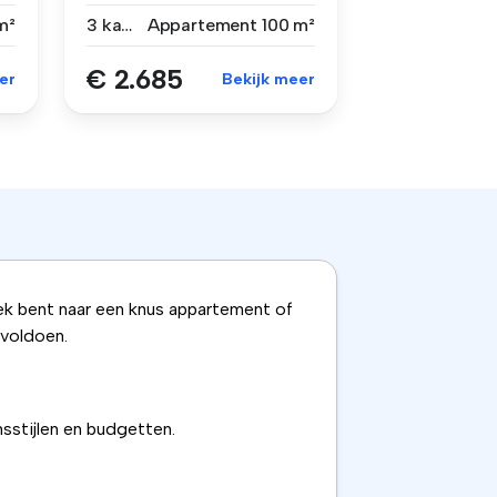
zuiden n...
m²
3 kamers
Appartement
100 m²
€ 2.685
er
Bekijk meer
ek bent naar een knus appartement of
 voldoen.
nsstijlen en budgetten.