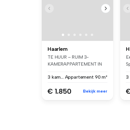
Haarlem
H
TE HUUR – RUIM 3-
E
KAMERAPPARTEMENT IN
S
HAARLEM **Uitsluit...
he
3 kamers
Appartement
90 m²
€ 1.850
€
Bekijk meer