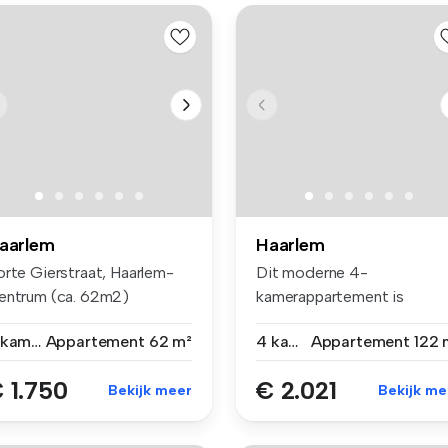
aarlem
Haarlem
orte Gierstraat, Haarlem-
Dit moderne 4-
entrum (ca. 62m2)
kamerappartement is
1750,00 exc...
gelegen aan de Roolandw...
2 kamers
Appartement
62 m²
4 kamers
Appartement
122 
 1.750
€ 2.021
Bekijk meer
Bekijk me