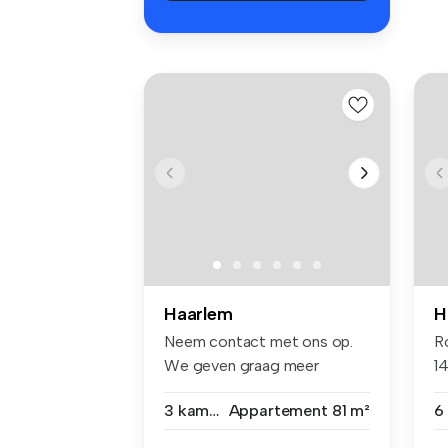
Haarlem
H
Neem contact met ons op.
R
We geven graag meer
14
informatie o...
se
3 kamers
Appartement
81 m²
6