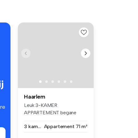
j
Haarlem
Leuk 3-KAMER
re
APPARTEMENT begane
grond met tuin in de Koni...
3 kamers
Appartement
71 m²