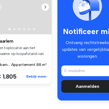
Notificeer mi
aarlem
Ontvang rechtstreeks
en toplocatie aan het
updates van vergelijkba
paarne op loopafstand van
woningen.
t his...
3 kamers
Appartement
88 m²
 1.805
Bekijk meer
Aanmelden