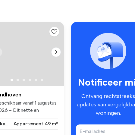
Notificeer mi
indhoven
Ontvang rechtstreeks
eschikbaar vanaf 1 augustus
updates van vergelijkba
026 – Dit nette en
woningen.
stoffe...
2 kamers
Appartement
49 m²