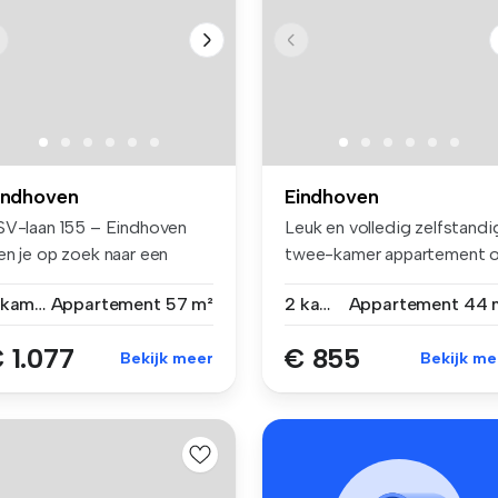
indhoven
Eindhoven
SV-laan 155 – Eindhoven
Leuk en volledig zelfstandi
en je op zoek naar een
twee-kamer appartement 
dern...
ee...
2 kamers
Appartement
57 m²
2 kamers
Appartement
44 
 1.077
€ 855
Bekijk meer
Bekijk me