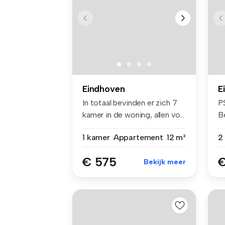
Eindhoven
E
In totaal bevinden er zich 7
P
kamer in de woning, allen vo...
B
mo
1 kamer
Appartement
12 m²
€ 575
€
Bekijk meer