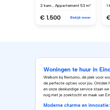
Eindho...
wa
2 kamers
Appartement
53 m²
1
€ 1.500
€
Bekijk meer
Woningen te huur in Ein
Welkom bij Rentumo, dé plek voor woni
de perfecte opties voor jou. Ontdek 
en onze deskundige service staan we k
nog met je zoektocht en maak van Ein
Moderne charme en innovatie