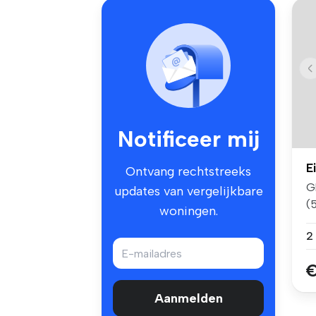
Notificeer mij
E
Ontvang rechtstreeks
G
updates van vergelijkbare
(
woningen.
Ei.
€
Aanmelden