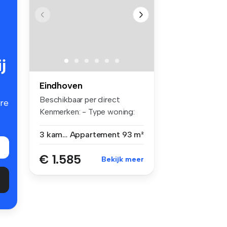
j
Eindhoven
Beschikbaar per direct
re
Kenmerken: - Type woning:
3-kamera...
3 kamers
Appartement
93 m²
€ 1.585
Bekijk meer