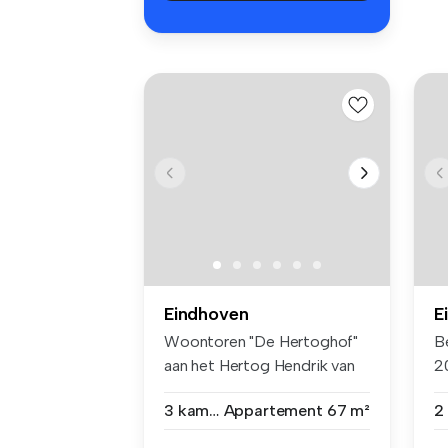
Eindhoven
E
Woontoren "De Hertoghof"
B
aan het Hertog Hendrik van
2
Braba...
ge
3 kamers
Appartement
67 m²