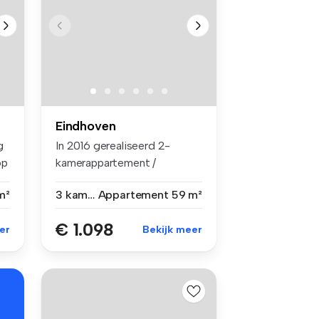
Eindhoven
g
In 2016 gerealiseerd 2-
op
kamerappartement /
appartementenco...
m²
3 kamers
Appartement
59 m²
€ 1.098
er
Bekijk meer