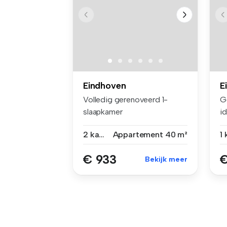
Eindhoven
E
Volledig gerenoveerd 1-
G
slaapkamer
id
appartementencomplex ge...
De
2 kamers
Appartement
40 m²
1
€ 933
€
Bekijk meer