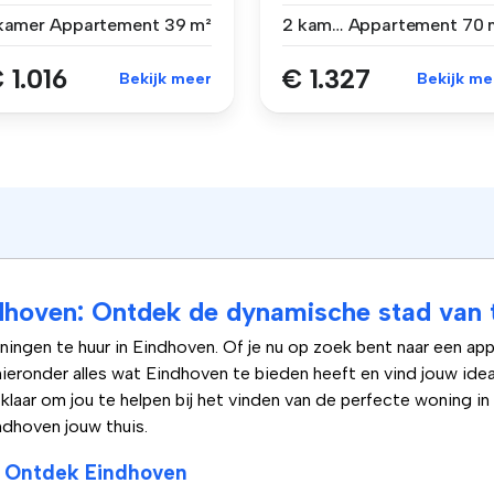
ar ...
Eindhoven, prac...
 kamer
Appartement
39 m²
2 kamers
Appartement
70 
 1.016
€ 1.327
Bekijk meer
Bekijk me
dhoven: Ontdek de dynamische stad van 
ngen te huur in Eindhoven. Of je nu op zoek bent naar een app
hieronder alles wat Eindhoven te bieden heeft en vind jouw id
laar om jou te helpen bij het vinden van de perfecte woning i
dhoven jouw thuis.
: Ontdek Eindhoven