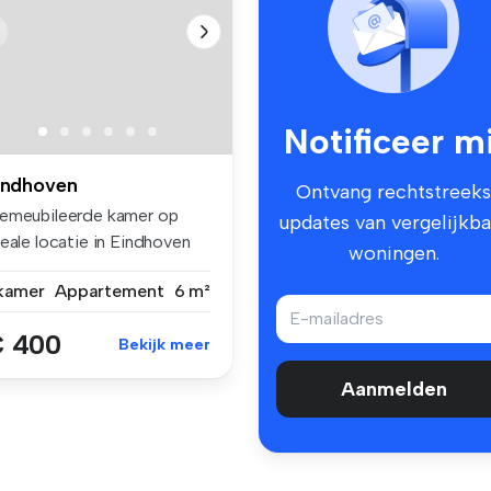
Notificeer mi
indhoven
Ontvang rechtstreeks
emeubileerde kamer op
updates van vergelijkba
eale locatie in Eindhoven
woningen.
ze...
 kamer
Appartement
6 m²
 400
Bekijk meer
Aanmelden