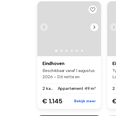
Eindhoven
E
Beschikbaar vanaf 1 augustus
T
2026 – Dit nette en
L
gestoffe...
...
2 kamers
Appartement
49 m²
€ 1.145
€
Bekijk meer