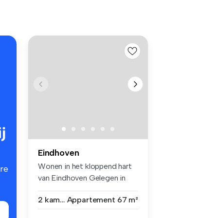
j
Eindhoven
Wonen in het kloppend hart
re
van Eindhoven Gelegen in
het...
2 kamers
Appartement
67 m²