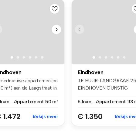
indhoven
Eindhoven
loednieuwe appartementen
TE HUUR: LANDGRAAF 2
50 m²) aan de Laagstraat in
EINDHOVEN GUNSTIG
..
GELEGEN HOEKWONIN...
2 kamers
Appartement
50 m²
5 kamers
Appartement
113 
 1.472
€ 1.350
Bekijk meer
Bekijk me