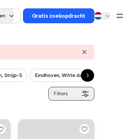
Gratis zoekopdracht
gen
, Strijp-S
Eindhoven, Witte dame
Eindhoven, De 
Filters