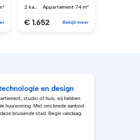
Ty...
m²
2 kamers
Appartement
74 m²
€ 1.652
er
Bekijk meer
technologie en design
artement, studio of huis, wij hebben
eale huurwoning. Met ons brede aanbod
n deze bruisende stad. Begin vandaag