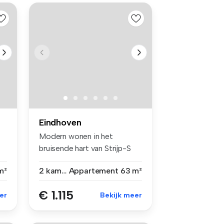
Eindhoven
Modern wonen in het
bruisende hart van Strijp-S
Op zoek...
m²
2 kamers
Appartement
63 m²
€ 1.115
er
Bekijk meer