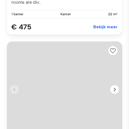
rooms are div...
1 kamer
Kamer
22 m²
€ 475
Bekijk meer