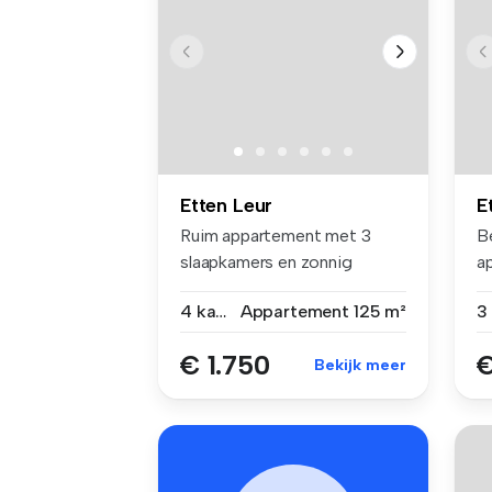
Etten Leur
E
Ruim appartement met 3
B
slaapkamers en zonnig
ap
dakterras in...
4 kamers
Appartement
125 m²
€ 1.750
€
Bekijk meer