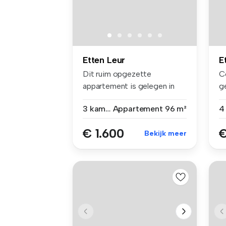
Etten Leur
E
Dit ruim opgezette
C
appartement is gelegen in
g
Etten-Leur a...
ee
3 kamers
Appartement
96 m²
4
€ 1.600
€
Bekijk meer