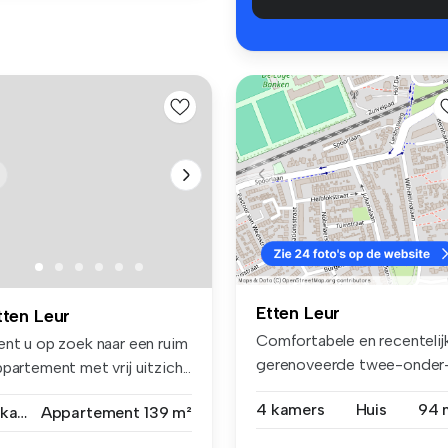
Etten Leur
tten Leur
Comfortabele en recentelij
ent u op zoek naar een ruim
gerenoveerde twee-onder
partement met vrij uitzich...
een-k...
4 kamers
Huis
94 
3 kamers
Appartement
139 m²