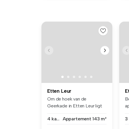
Etten Leur
E
Om de hoek van de
B
Geerkade in Etten Leur ligt
ap
deze zeer r...
4 kamers
Appartement
143 m²