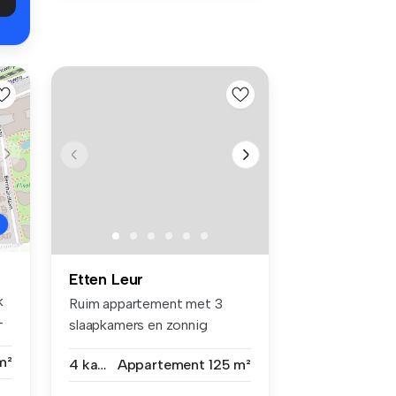
Etten Leur
k
Ruim appartement met 3
-
slaapkamers en zonnig
dakterras in...
m²
4 kamers
Appartement
125 m²