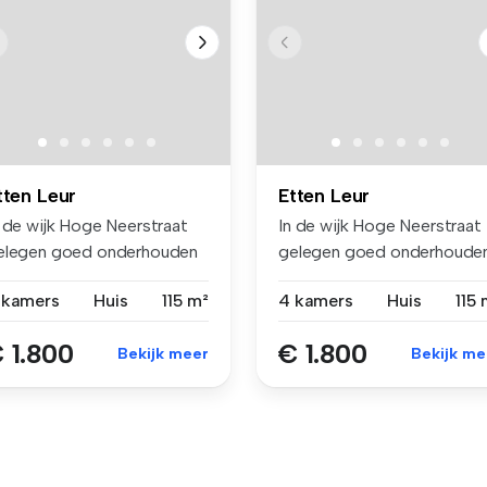
tten Leur
Etten Leur
n de wijk Hoge Neerstraat
In de wijk Hoge Neerstraat
elegen goed onderhouden
gelegen goed onderhoude
 ui...
en ui...
 kamers
Huis
115 m²
4 kamers
Huis
115 
 1.800
€ 1.800
Bekijk meer
Bekijk me