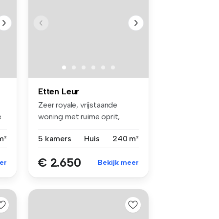
Etten Leur
Zeer royale, vrijstaande
e
woning met ruime oprit,
garage e...
m²
5 kamers
Huis
240 m²
€ 2.650
er
Bekijk meer