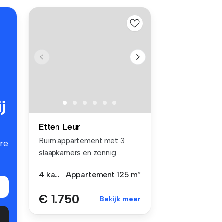
j
Etten Leur
Ruim appartement met 3
re
slaapkamers en zonnig
dakterras in...
4 kamers
Appartement
125 m²
€ 1.750
Bekijk meer