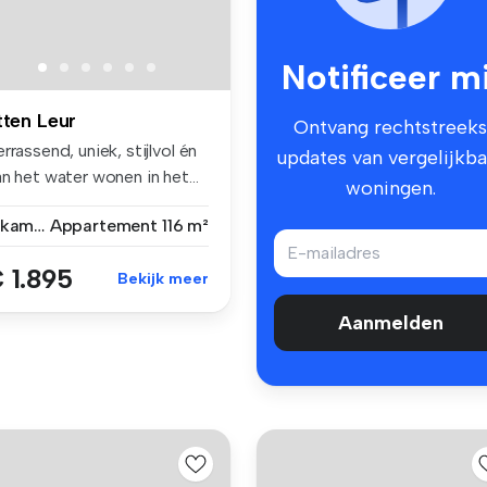
Notificeer mi
tten Leur
Ontvang rechtstreeks
rrassend, uniek, stijlvol én
updates van vergelijkba
n het water wonen in het...
woningen.
3 kamers
Appartement
116 m²
 1.895
Bekijk meer
Aanmelden