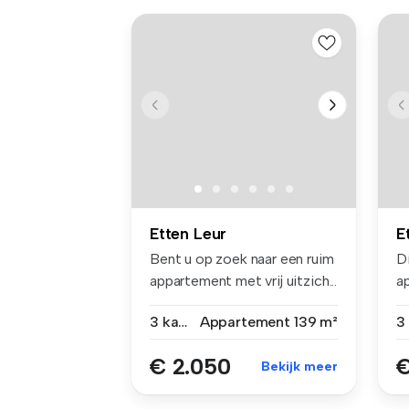
Etten Leur
E
Bent u op zoek naar een ruim
D
appartement met vrij uitzich...
a
Et
3 kamers
Appartement
139 m²
€ 2.050
€
Bekijk meer