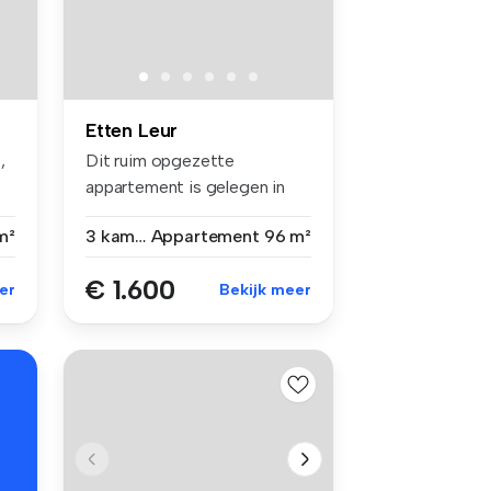
Etten Leur
,
Dit ruim opgezette
appartement is gelegen in
Etten-Leur a...
m²
3 kamers
Appartement
96 m²
€ 1.600
er
Bekijk meer