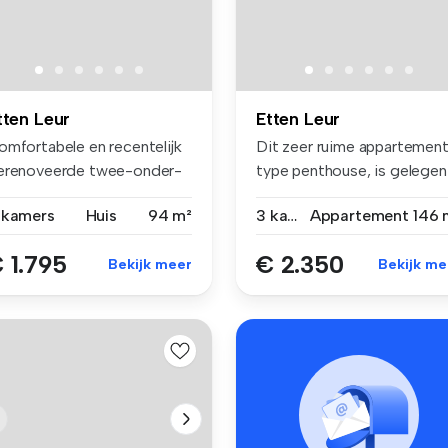
tten Leur
Etten Leur
omfortabele en recentelijk
Dit zeer ruime appartement
erenoveerde twee-onder-
type penthouse, is gelegen
n-k...
in...
 kamers
Huis
94 m²
3 kamers
Appartement
146 
 1.795
€ 2.350
Bekijk meer
Bekijk me