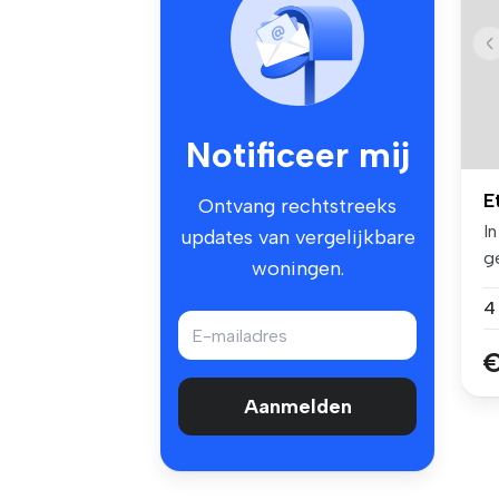
Notificeer mij
E
Ontvang rechtstreeks
I
updates van vergelijkbare
g
woningen.
en
4
€
Aanmelden