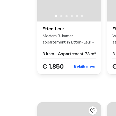
Etten Leur
E
Modern 3-kamer
Ve
appartement in Etten-Leur -
aa
nabij het stat...
3 kamers
Appartement
73 m²
€ 1.850
€
Bekijk meer