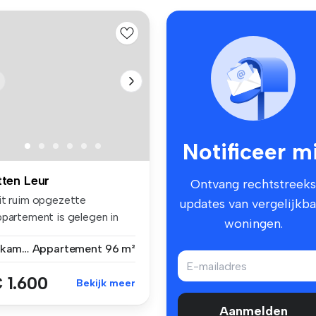
Notificeer mi
tten Leur
Ontvang rechtstreeks
it ruim opgezette
updates van vergelijkba
ppartement is gelegen in
woningen.
ten-Leur a...
3 kamers
Appartement
96 m²
 1.600
Bekijk meer
Aanmelden