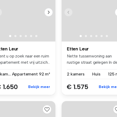
tten Leur
Etten Leur
ent u op zoek naar een ruim
Nette tussenwoning aan
partement met vrij uitzich...
rustige straat gelegen In d
wij...
3 kamers
Appartement
92 m²
2 kamers
Huis
125 
 1.650
€ 1.575
Bekijk meer
Bekijk me