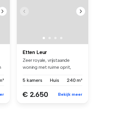
Etten Leur
Zeer royale, vrijstaande
n
woning met ruime oprit,
garage e...
m²
5 kamers
Huis
240 m²
€ 2.650
er
Bekijk meer