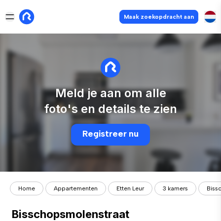
Maak zoekopdracht aan
Meld je aan om alle
foto's en details te zien
Registreer nu
Home
Appartementen
Etten Leur
3 kamers
Biss
Bisschopsmolenstraat