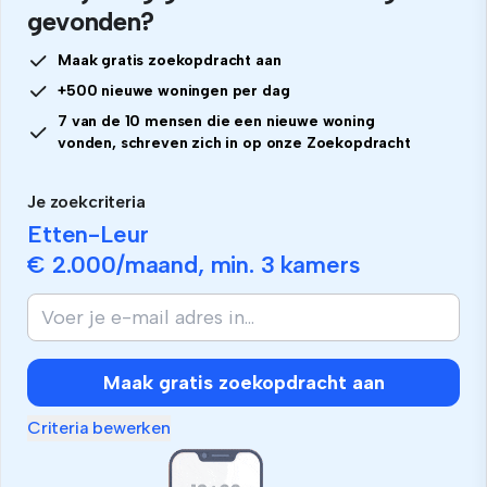
gevonden?
Maak gratis zoekopdracht aan
+500 nieuwe woningen per dag
7 van de 10 mensen die een nieuwe woning
vonden, schreven zich in op onze Zoekopdracht
Je zoekcriteria
Etten-Leur
€ 2.000
/maand, min.
3 kamers
Als
je
mens
bent,
Maak gratis zoekopdracht aan
negeer
dit
Criteria bewerken
veld