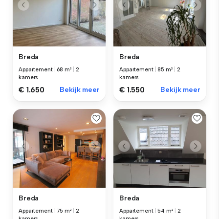
Breda
Breda
Appartement
|
68 m²
|
2
Appartement
|
85 m²
|
2
kamers
kamers
€ 1.650
Bekijk meer
€ 1.550
Bekijk meer
Breda
Breda
Appartement
|
75 m²
|
2
Appartement
|
54 m²
|
2
kamers
kamers