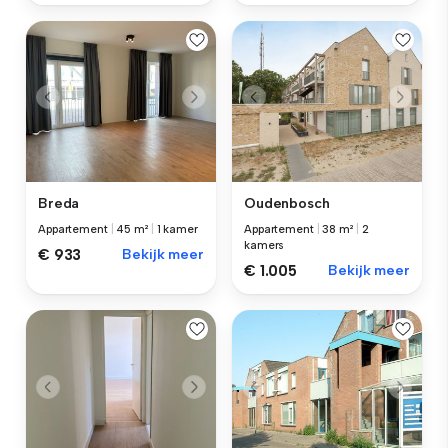
Breda
Oudenbosch
Appartement
|
45 m²
|
1 kamer
Appartement
|
38 m²
|
2
kamers
€ 933
Bekijk meer
€ 1.005
Bekijk meer