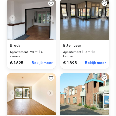
Breda
Etten Leur
Appartement
|
90 m²
|
4
Appartement
|
116 m²
|
3
kamers
kamers
€ 1.625
Bekijk meer
€ 1.895
Bekijk meer