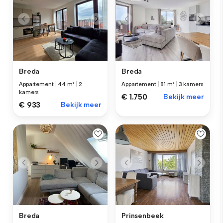
Breda
Breda
Appartement
|
44 m²
|
2
Appartement
|
81 m²
|
3 kamers
kamers
€ 1.750
Bekijk meer
€ 933
Bekijk meer
Breda
Prinsenbeek