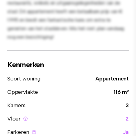
restaurants, winkels en uitgaansgelegenheden van de
stad. Dit appartement heeft een betaalbare prijs van €
1.995 en biedt een fantastische kans om extra te
genieten van het stadsleven. Mis het niet: plan vandaag
nog een bezichtiging!
Kenmerken
Soort woning
Appartement
Oppervlakte
116 m²
Kamers
3
Vloer
2
Parkeren
Ja