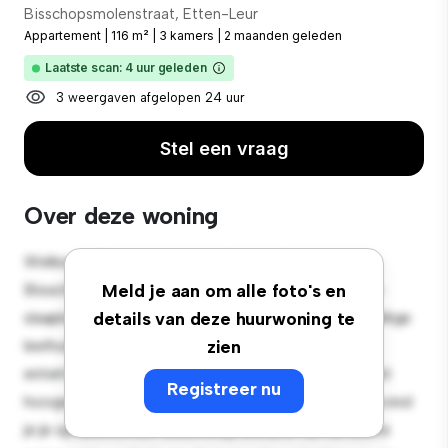
Bisschopsmolenstraat, Etten-Leur
Appartement
|
116 m²
|
3 kamers
|
2 maanden geleden
Laatste scan: 4 uur geleden
3 weergaven afgelopen 24 uur
Stel een vraag
Over deze woning
Welkom bij je nieuwe toevluchtsoord in
Bisschopsmolenstraat, Etten-Leur! Dit moderne 3-
Meld je aan om alle foto's en
slaapkamerappartement biedt een stijlvolle en gezellige
details van deze huurwoning te
leefruimte. De open indeling is perfect voor
zien
entertainment en de strakke keuken is uitgerust met
Registreer nu
hoogwaardige apparatuur. Dankzij de toplocatie bevind
je je op slechts een steenworp afstand van de beste