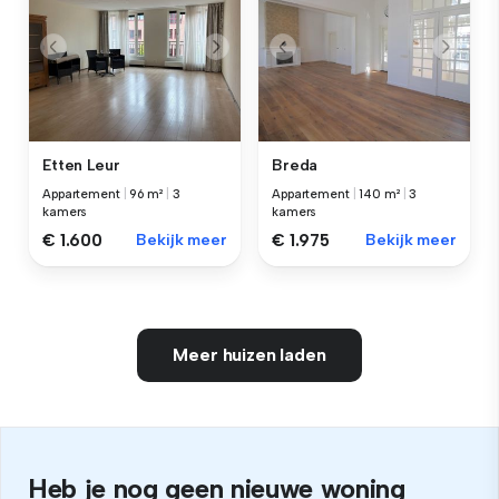
Etten Leur
Breda
Appartement
|
96 m²
|
3
Appartement
|
140 m²
|
3
kamers
kamers
€ 1.600
Bekijk meer
€ 1.975
Bekijk meer
Meer huizen laden
Heb je nog geen nieuwe woning