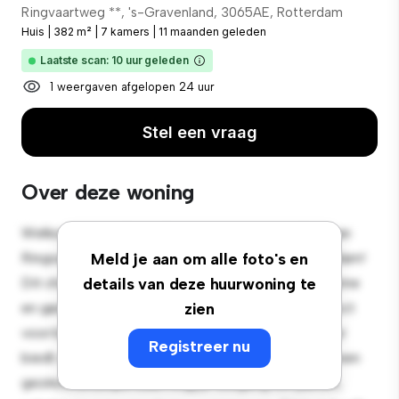
Ringvaartweg **, 's-Gravenland, 3065AE, Rotterdam
Huis
|
382 m²
|
7 kamers
|
11 maanden geleden
Laatste scan: 10 uur geleden
1 weergaven afgelopen 24 uur
Stel een vraag
Over deze woning
Welkom in een sfeervolle oase in de buitenwijken van
Ringvaartweg 148, 's-Gravenland, 3065AE, Rotterdam!
Meld je aan om alle foto's en
Dit charmante huis met 7 slaapkamers biedt een ruime
details van deze huurwoning te
en gastvrije omgeving. De grote achtertuin is perfect
zien
voor bijeenkomsten buiten en het gezellige interieur
Registreer nu
biedt een comfortabele leefomgeving. Gelegen in een
gezinsvriendelijke buurt krijg je toegang tot parken,