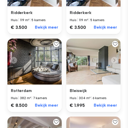
Ridderkerk
Ridderkerk
Huis
|
119 m²
|
5 kamers
Huis
|
119 m²
|
5 kamers
€ 3.500
Bekijk meer
€ 3.500
Bekijk meer
Rotterdam
Bleiswijk
Huis
|
382 m²
|
7 kamers
Huis
|
304 m²
|
6 kamers
€ 8.500
Bekijk meer
€ 1.995
Bekijk meer