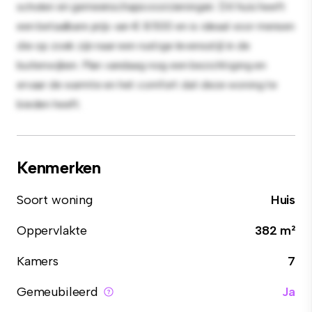
scholen en gemeenschapsvoorzieningen. Dit huis heeft
een betaalbare prijs van € 8.500 en is ideaal voor mensen
die op zoek zijn naar een rustige levensstijl in de
buitenwijken. Plan vandaag nog een bezichtiging en
ervaar de warmte en het comfort dat deze woning te
bieden heeft.
Kenmerken
Soort woning
Huis
Oppervlakte
382 m²
Kamers
7
Gemeubileerd
Ja