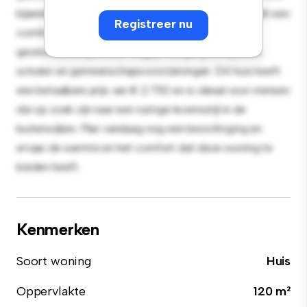
bijeenkomsten buiten en het gezellige interieur biedt een
Registreer nu
comfortabele leefomgeving. Gelegen in een
gezinsvriendelijke buurt krijg je toegang tot parken,
scholen en gemeenschapsvoorzieningen. Dit huis heeft
een betaalbare prijs van € 2.750 en is ideaal voor mensen
die op zoek zijn naar een rustige levensstijl in de
buitenwijken. Plan vandaag nog een bezichtiging en
ervaar de warmte en het comfort dat deze woning te
bieden heeft.
Kenmerken
Soort woning
Huis
Oppervlakte
120 m²