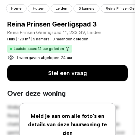
Home
Huizen
Leiden
5 kamers
Reina Prinsen Ge
Reina Prinsen Geerligspad 3
Reina Prinsen Geerligspad **, 2331GV, Leiden
Huis
|
120 m²
|
5 kamers
|
3 maanden geleden
Laatste scan: 12 uur geleden
1 weergaven afgelopen 24 uur
Stel een vraag
Over deze woning
Welkom in een sfeervolle oase in de buitenwijken van
Reina Prinsen Geerligspad 3, 2331GV, Leiden! Dit
Meld je aan om alle foto's en
charmante huis met 5 slaapkamers biedt een ruime en
details van deze huurwoning te
gastvrije omgeving. De grote achtertuin is perfect voor
zien