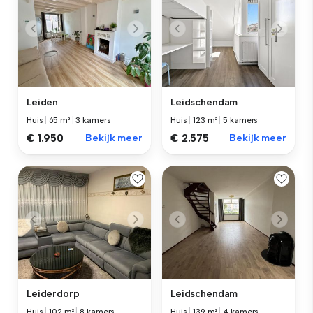
Leiden
Leidschendam
Huis
|
65 m²
|
3 kamers
Huis
|
123 m²
|
5 kamers
€ 1.950
Bekijk meer
€ 2.575
Bekijk meer
Leiderdorp
Leidschendam
Huis
|
102 m²
|
8 kamers
Huis
|
139 m²
|
4 kamers