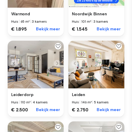
Warmond
Noordwijk Binnen
Huis
|
65 m²
|
3 kamers
Huis
|
101 m²
|
3 kamers
€ 1.895
Bekijk meer
€ 1.545
Bekijk meer
Leiderdorp
Leiden
Huis
|
110 m²
|
4 kamers
Huis
|
146 m²
|
5 kamers
€ 2.500
Bekijk meer
€ 2.750
Bekijk meer