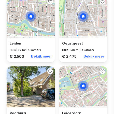
Leiden
Oegstgeest
Huis
|
89 m²
|
4 kamers
Huis
|
130 m²
|
6 kamers
€ 2.500
Bekijk meer
€ 2.475
Bekijk meer
Voorburg
Leiderdorp