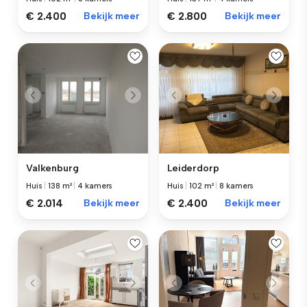
€ 2.400
Bekijk meer
€ 2.800
Bekijk meer
Valkenburg
Leiderdorp
Huis
|
138 m²
|
4 kamers
Huis
|
102 m²
|
8 kamers
€ 2.014
Bekijk meer
€ 2.400
Bekijk meer