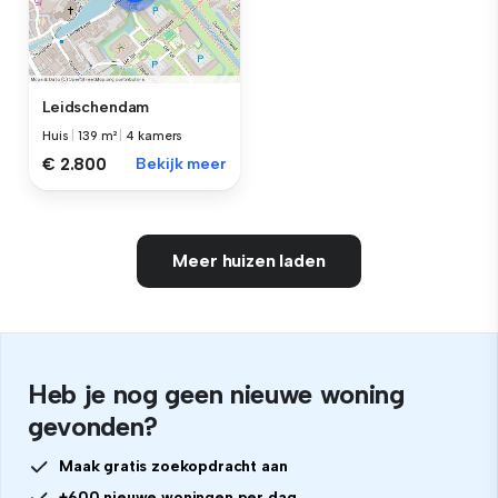
Leidschendam
Huis
|
139 m²
|
4 kamers
€ 2.800
Bekijk meer
Meer huizen laden
Heb je nog geen nieuwe woning
gevonden?
Maak gratis zoekopdracht aan
+600 nieuwe woningen per dag