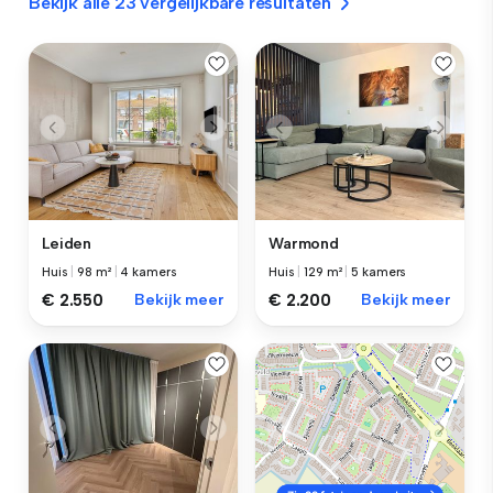
Bekijk alle 23 vergelijkbare resultaten
Leiden
Warmond
Huis
|
98 m²
|
4 kamers
Huis
|
129 m²
|
5 kamers
€ 2.550
Bekijk meer
€ 2.200
Bekijk meer