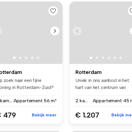
otterdam
Rotterdam
p zoek naar een fijne
Uniek in ons aanbod in het
oning in Rotterdam-Zuid?
hart van het centrum van
j hebb...
Rotte...
3 kamers
Appartement
56 m²
2 kamers
Appartement
45 
 479
€ 1.207
Bekijk meer
Bekijk me