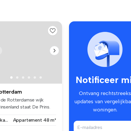
Notificeer mi
otterdam
Ontvang rechtstreeks
n de Rotterdamse wijk
updates van vergelijkba
insenland staat De Prins.
woningen.
t vo...
2 kamers
Appartement
48 m²