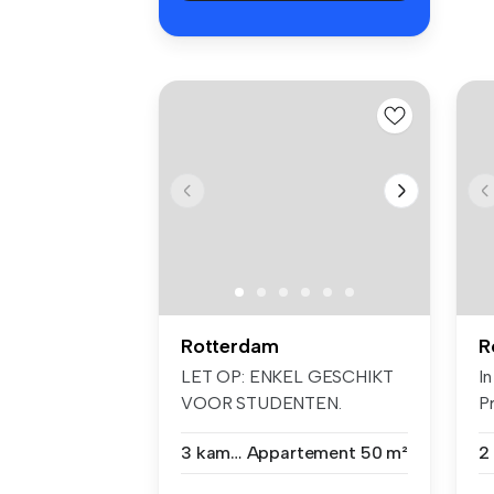
Rotterdam
R
LET OP: ENKEL GESCHIKT
I
VOOR STUDENTEN.
Pr
STUDEER JIJ NIET? ...
He
3 kamers
Appartement
50 m²