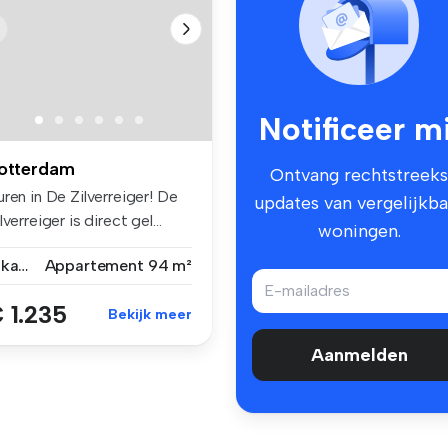
Notificeer mi
otterdam
Ontvang rechtstreeks
ren in De Zilverreiger! De
updates van vergelijkba
lverreiger is direct gel...
woningen.
4 kamers
Appartement
94 m²
 1.235
Bekijk meer
Aanmelden