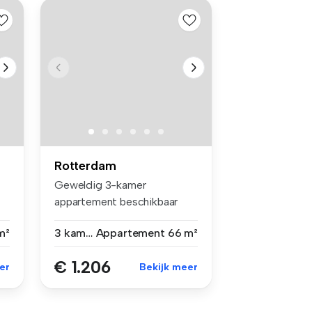
Rotterdam
Geweldig 3-kamer
appartement beschikbaar
voorzien van div...
m²
3 kamers
Appartement
66 m²
€ 1.206
er
Bekijk meer