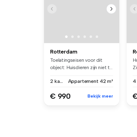
Rotterdam
R
Toelatingseisen voor dit
Hu
object: Huisdieren zijn niet t...
Zi
2 kamers
Appartement
42 m²
€ 990
€
Bekijk meer