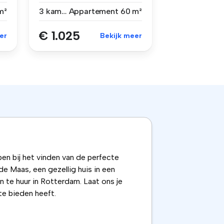
appartement met 2 s...
m²
3 kamers
Appartement
60 m²
€ 1.025
er
Bekijk meer
en bij het vinden van de perfecte
e Maas, een gezellig huis in een
 te huur in Rotterdam. Laat ons je
te bieden heeft.