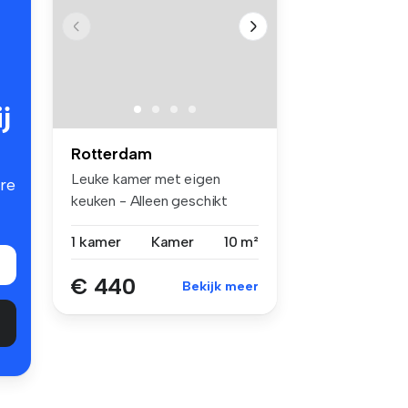
j
Rotterdam
Leuke kamer met eigen
re
keuken - Alleen geschikt
voor vrouw...
1 kamer
Kamer
10 m²
€ 440
Bekijk meer