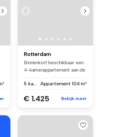
Rotterdam
Binnenkort beschikbaar: een
4-kamerappartement aan de
Hog...
m²
5 kamers
Appartement
104 m²
€ 1.425
er
Bekijk meer