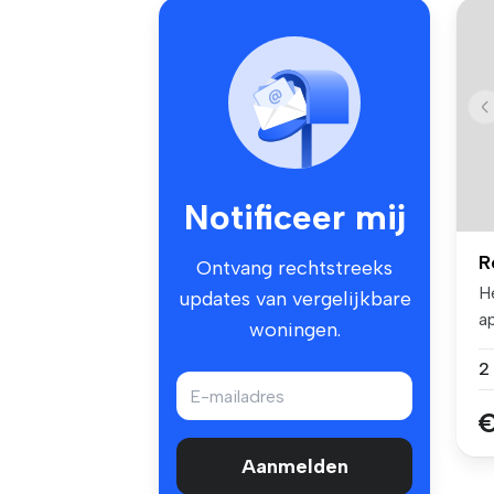
Notificeer mij
R
Ontvang rechtstreeks
H
updates van vergelijkbare
a
woningen.
et
€
Aanmelden