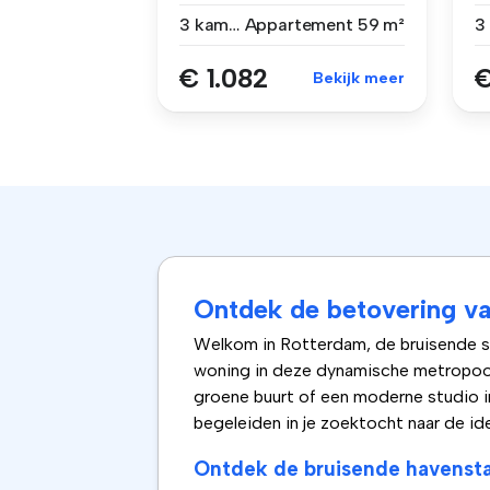
VOOR TWEE STUDENTEN ...
ga
3 kamers
Appartement
59 m²
€ 1.082
€
Bekijk meer
Ontdek de betovering 
Welkom in Rotterdam, de bruisende sta
woning in deze dynamische metropool.
groene buurt of een moderne studio in
begeleiden in je zoektocht naar de id
Ontdek de bruisende havenst