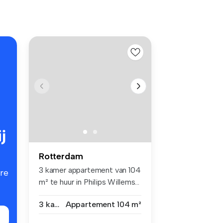
j
Rotterdam
3 kamer appartement van 104
re
m² te huur in Philips Willems...
3 kamers
Appartement
104 m²