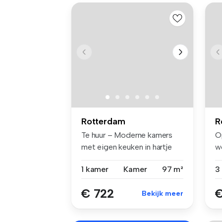
Rotterdam
R
Te huur – Moderne kamers
O
met eigen keuken in hartje
w
Krali...
Wi
1 kamer
Kamer
97 m²
€ 722
€
Bekijk meer