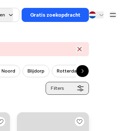
Gratis zoekopdracht
gen
 Noord
Blijdorp
Rotterdam, Feijenoord
Rotte
Filters