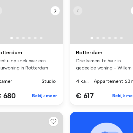
otterdam
Rotterdam
ent u op zoek naar een
Drie kamers te huur in
uurwoning in Rotterdam
gedeelde woning – Willem
ntrum? ...
Buytewech...
 kamer
Studio
4 kamers
Appartement
60 
 680
€ 617
Bekijk meer
Bekijk me