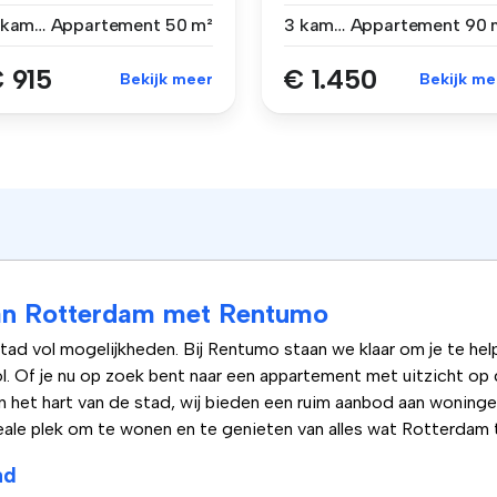
leri...
z'n Rotterdams....
3 kamers
Appartement
50 m²
3 kamers
Appartement
90 
 915
€ 1.450
Bekijk meer
Bekijk me
van Rotterdam met Rentumo
d vol mogelijkheden. Bij Rentumo staan we klaar om je te help
 Of je nu op zoek bent naar een appartement met uitzicht op d
 het hart van de stad, wij bieden een ruim aanbod aan woningen
eale plek om te wonen en te genieten van alles wat Rotterdam 
ad