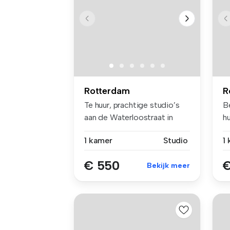
Rotterdam
R
Te huur, prachtige studio’s
B
aan de Waterloostraat in
h
Kral...
Ce
1 kamer
Studio
1
€ 550
€
Bekijk meer