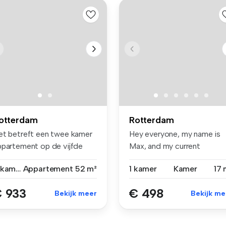
otterdam
Rotterdam
et betreft een twee kamer
Hey everyone, my name is
ppartement op de vijfde
Max, and my current
age...
roommate, Pe...
2 kamers
Appartement
52 m²
1 kamer
Kamer
17 
 933
€ 498
Bekijk meer
Bekijk me