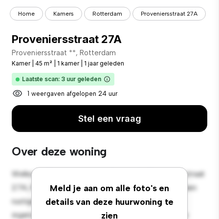
Home
Kamers
Rotterdam
Proveniersstraat 27A
Proveniersstraat 27A
Proveniersstraat **, Rotterdam
Kamer
|
45 m²
|
1 kamer
|
1 jaar geleden
Laatste scan: 3 uur geleden
1 weergaven afgelopen 24 uur
Stel een vraag
Over deze woning
Welkom bij je nieuwe toevluchtsoord in Proveniersstraat
27A, Rotterdam! Deze comfortabele kamer biedt een
Meld je aan om alle foto's en
rustige en persoonlijke leefruimte. Deze kamer is
details van deze huurwoning te
ingericht met de essentiële benodigdheden voor je
zien