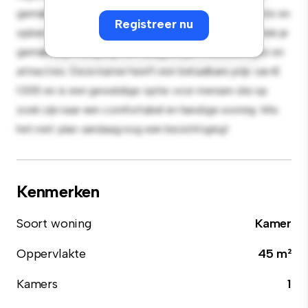
gemak en biedt een comfortabel bed, een werkruimte en
Registreer nu
opbergmogelijkheden. Dankzij de gunstige ligging heb je
gemakkelijk toegang tot nabijgelegen voorzieningen en
attracties. Deze kamer heeft een betaalbare prijs van €
1.000 en is een geweldige optie voor mensen die op
zoek zijn naar een comfortabel en handige woning. Mis
het niet: plan vandaag nog een bezichtiging!
Kenmerken
Soort woning
Kamer
Oppervlakte
45 m²
Kamers
1