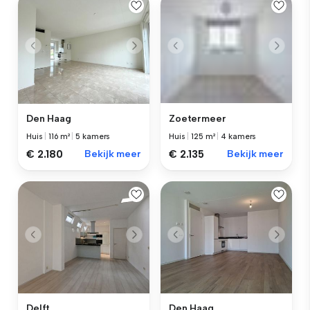
Zoetermeer
Den Haag
Huis
|
125 m²
|
4 kamers
Huis
|
116 m²
|
5 kamers
€ 2.135
Bekijk meer
€ 2.180
Bekijk meer
Delft
Den Haag