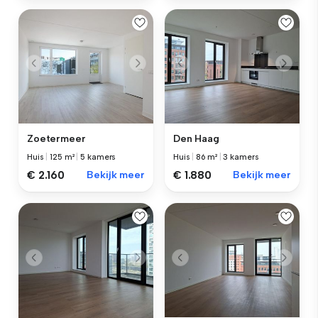
Zoetermeer
Den Haag
Huis
|
125 m²
|
5 kamers
Huis
|
86 m²
|
3 kamers
€ 2.160
Bekijk meer
€ 1.880
Bekijk meer