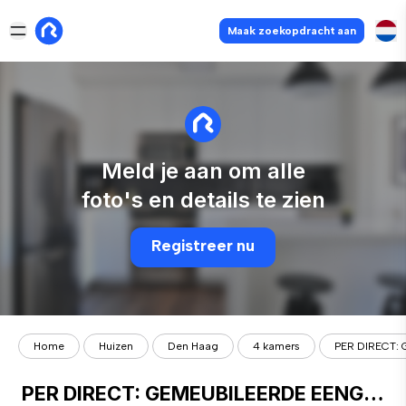
Maak zoekopdracht aan
Meld je aan om alle
foto's en details te zien
Registreer nu
Home
Huizen
Den Haag
4 kamers
PER DIRECT:
PER DIRECT: GEMEUBILEERDE EENGEZINSWONING