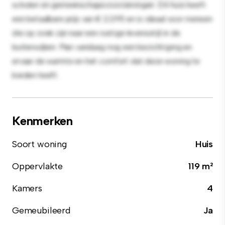
scholen en gemeenschapsvoorzieningen. Dit huis heeft
een betaalbare prijs van € 2.295 en is ideaal voor mensen
die op zoek zijn naar een rustige levensstijl in de
buitenwijken. Plan vandaag nog een bezichtiging en
ervaar de warmte en het comfort dat deze woning te
bieden heeft.
Kenmerken
Soort woning
Huis
Oppervlakte
119 m²
Kamers
4
Gemeubileerd
Ja