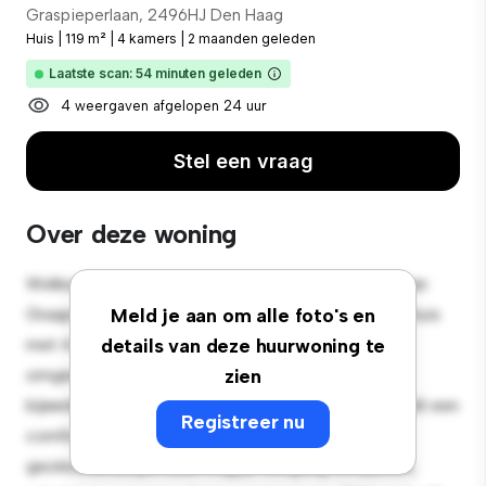
Graspieperlaan, 2496HJ Den Haag
Huis
|
119 m²
|
4 kamers
|
2 maanden geleden
Laatste scan: 54 minuten geleden
4 weergaven afgelopen 24 uur
Stel een vraag
Over deze woning
Welkom in een sfeervolle oase in de buitenwijken van
Graspieperlaan, 2496HJ Den Haag! Dit charmante huis
Meld je aan om alle foto's en
met 4 slaapkamers biedt een ruime en gastvrije
details van deze huurwoning te
omgeving. De grote achtertuin is perfect voor
zien
bijeenkomsten buiten en het gezellige interieur biedt een
Registreer nu
comfortabele leefomgeving. Gelegen in een
gezinsvriendelijke buurt krijg je toegang tot parken,