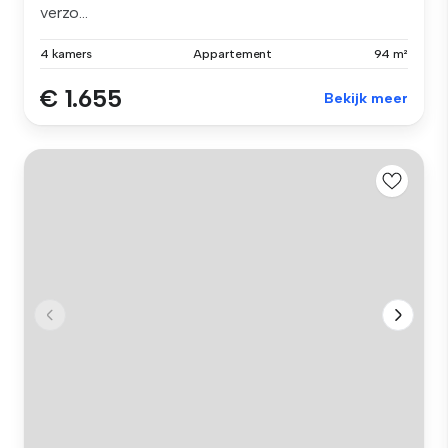
verzo...
4 kamers
Appartement
94 m²
€ 1.655
Bekijk meer