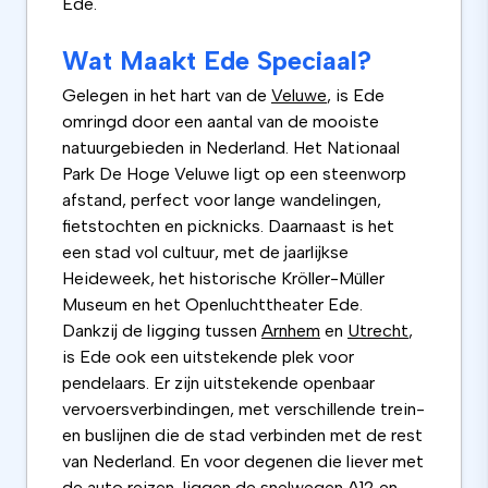
Ede.
Wat Maakt Ede Speciaal?
Gelegen in het hart van de
Veluwe
, is Ede
omringd door een aantal van de mooiste
natuurgebieden in Nederland. Het Nationaal
Park De Hoge Veluwe ligt op een steenworp
afstand, perfect voor lange wandelingen,
fietstochten en picknicks. Daarnaast is het
een stad vol cultuur, met de jaarlijkse
Heideweek, het historische Kröller-Müller
Museum en het Openluchttheater Ede.
Dankzij de ligging tussen
Arnhem
en
Utrecht
,
is Ede ook een uitstekende plek voor
pendelaars. Er zijn uitstekende openbaar
vervoersverbindingen, met verschillende trein-
en buslijnen die de stad verbinden met de rest
van Nederland. En voor degenen die liever met
de auto reizen, liggen de snelwegen A12 en