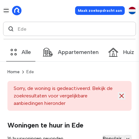
Maak zoekopdracht aan
Alle
Appartementen
Huize
Home
Ede
Sorry, de woning is gedeactiveerd. Bekijk de
zoekresultaten voor vergelijkbare
aanbiedingen hieronder
Woningen te huur in Ede
Populair
16 huurwoningen gevonden