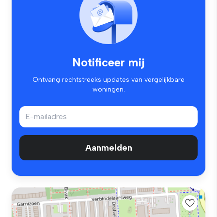
Notificeer mij
Ontvang rechtstreeks updates van vergelijkbare
woningen.
Aanmelden