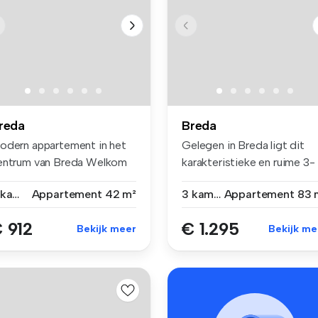
reda
Breda
odern appartement in het
Gelegen in Breda ligt dit
entrum van Breda Welkom
karakteristieke en ruime 3-
 ...
kame...
2 kamers
Appartement
42 m²
3 kamers
Appartement
83 
 912
€ 1.295
Bekijk meer
Bekijk me