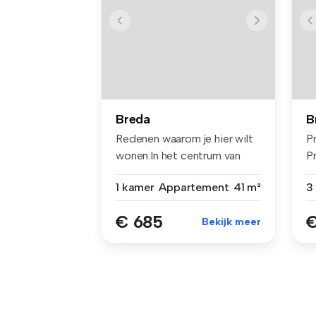
Breda
B
Redenen waarom je hier wilt
P
wonen:In het centrum van
P
Bred...
h..
1 kamer
Appartement
41 m²
€ 685
€
Bekijk meer