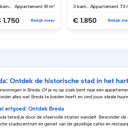
.
Breda! ...
3 kamers
Appartement
81 m²
3 kamers
Appartement
73 
 1.750
€ 1.850
Bekijk meer
Bekijk me
da: Ontdek de historische stad in het ha
woningen in Breda. Of je nu op zoek bent naar een appartement
onder alles wat Breda te bieden heeft en vind jouw ideale huur
el erfgoed: Ontdek Breda
a terwijl je door de sfeervolle straten wandelt. Bewonder de 
ische stadscentrum en geniet van de gezellige cafés en restau