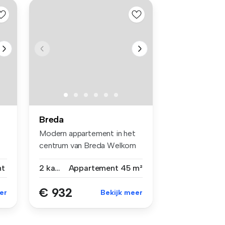
Breda
Modern appartement in het
centrum van Breda Welkom
bij ...
nt
2 kamers
Appartement
45 m²
€ 932
er
Bekijk meer