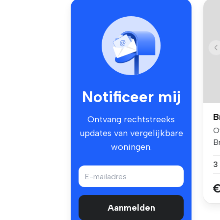
Notificeer mij
B
Ontvang rechtstreeks
O
updates van vergelijkbare
B
woningen.
ee
€
Aanmelden