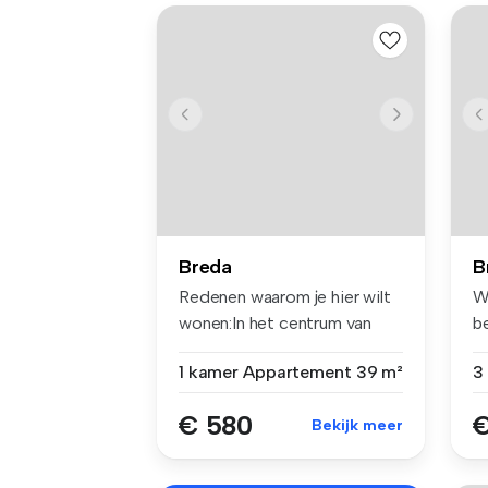
Breda
B
Redenen waarom je hier wilt
W
wonen:In het centrum van
b
Bred...
Br
1 kamer
Appartement
39 m²
€ 580
€
Bekijk meer