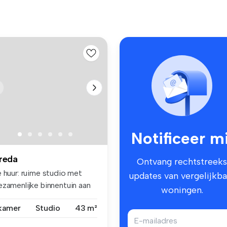
Notificeer mi
reda
Ontvang rechtstreeks
e huur: ruime studio met
updates van vergelijkba
ezamenlijke binnentuin aan
woningen.
 ...
 kamer
Studio
43 m²