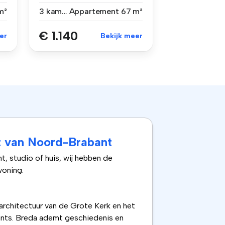
Breda: een licht...
m²
3 kamers
Appartement
67 m²
€ 1.140
er
Bekijk meer
rt van Noord-Brabant
, studio of huis, wij hebben de
woning.
architectuur van de Grote Kerk en het
rants. Breda ademt geschiedenis en