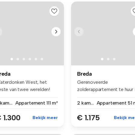
reda
Breda
aterdonken West, het
Gerenoveerde
este van twee werelden!
zolderappartement te huur 
eda is...
Breda centrum ...
3 kamers
Appartement
111 m²
2 kamers
Appartement
51 
 1.300
€ 1.175
Bekijk meer
Bekijk me