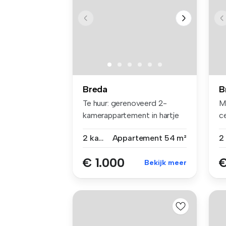
Breda
B
Te huur: gerenoveerd 2-
M
kamerappartement in hartje
c
Breda ...
bij
2 kamers
Appartement
54 m²
€ 1.000
€
Bekijk meer