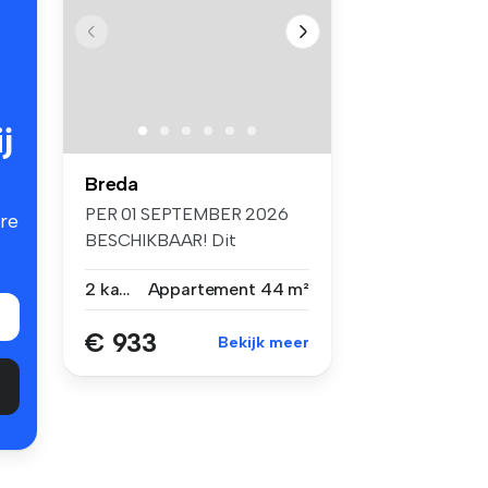
j
Breda
PER 01 SEPTEMBER 2026
re
BESCHIKBAAR! Dit
prachtige nieuwb...
2 kamers
Appartement
44 m²
€ 933
Bekijk meer