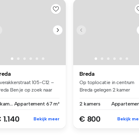
reda
Breda
verakkerstraat 105-C12 –
Op toplocatie in centrum
reda Ben je op zoek naar
Breda gelegen 2 kamer
n...
studio te ...
3 kamers
Appartement
67 m²
2 kamers
Apparteme
 1.140
€ 800
Bekijk meer
Bekijk me