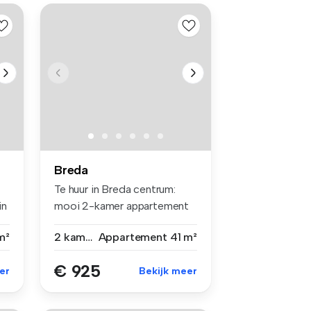
Breda
Te huur in Breda centrum:
in
mooi 2-kamer appartement
aan de...
m²
2 kamers
Appartement
41 m²
€ 925
er
Bekijk meer