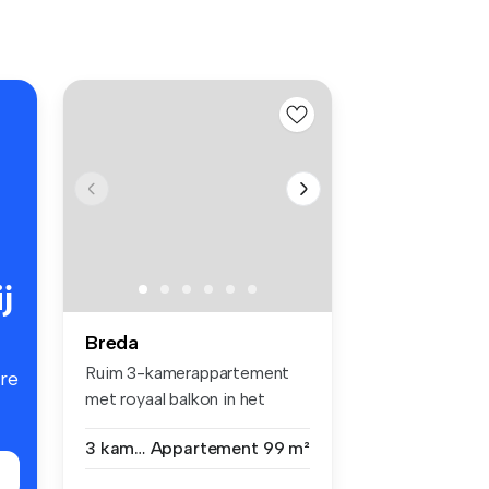
j
Breda
Ruim 3-kamerappartement
re
met royaal balkon in het
centrum ...
3 kamers
Appartement
99 m²