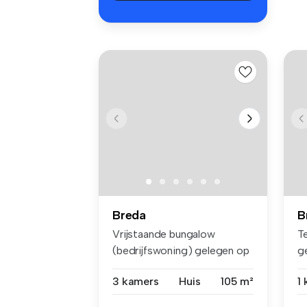
Breda
B
Vrijstaande bungalow
T
(bedrijfswoning) gelegen op
g
het indu...
de
3 kamers
Huis
105 m²
1