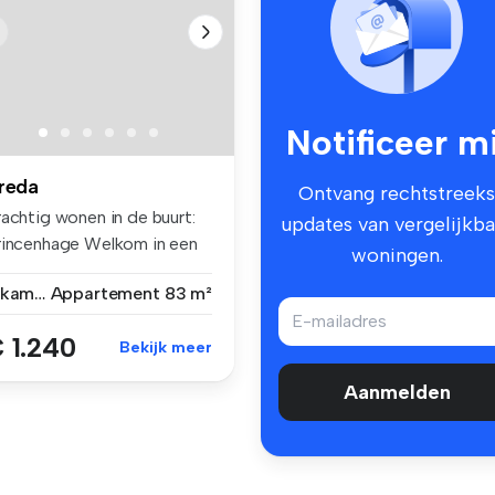
Notificeer mi
reda
Ontvang rechtstreeks
rachtig wonen in de buurt:
updates van vergelijkba
rincenhage Welkom in een
woningen.
.
3 kamers
Appartement
83 m²
 1.240
Bekijk meer
Aanmelden