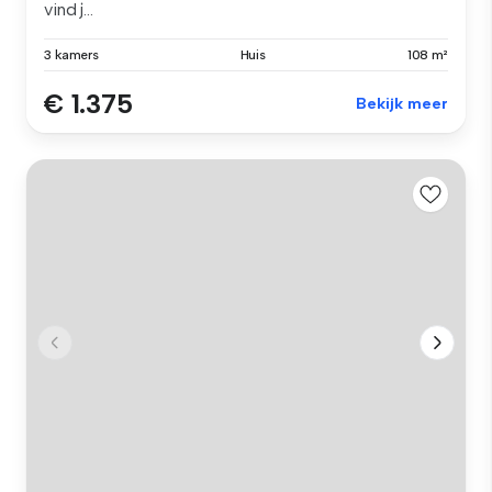
vind j...
3 kamers
Huis
108 m²
€ 1.375
Bekijk meer