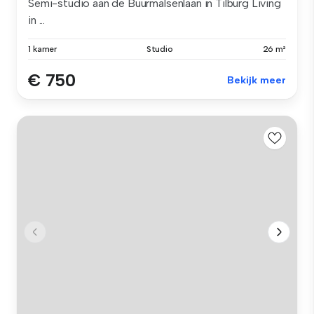
Semi-studio aan de Buurmalsenlaan in Tilburg Living
in ...
1 kamer
Studio
26 m²
€ 750
Bekijk meer