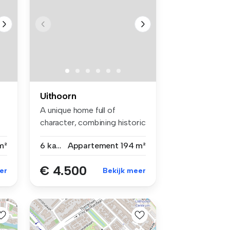
Uithoorn
A unique home full of
character, combining historic
charm...
m²
6 kamers
Appartement
194 m²
€ 4.500
er
Bekijk meer