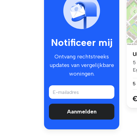
Notificeer mij
U
Ontvang rechtstreeks
5 
updates van vergelijkbare
Eg
woningen.
5
€
Aanmelden