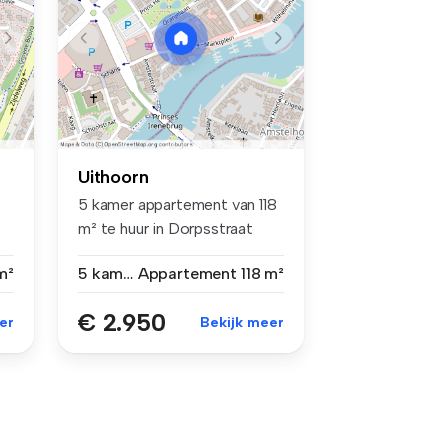
Uithoorn
5 kamer appartement van 118
m² te huur in Dorpsstraat
43-...
m²
5 kamers
Appartement
118 m²
€ 2.950
er
Bekijk meer