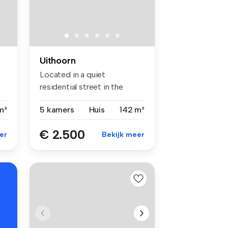
Uithoorn
Located in a quiet
residential street in the
modern Zijde...
m²
5 kamers
Huis
142 m²
€ 2.500
er
Bekijk meer