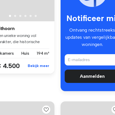
Notificeer mi
ithoorn
Ontvang rechtstreeks
en unieke woning vol
updates van vergelijkba
rakter, die historische
woningen.
arme co...
 kamers
Huis
194 m²
 4.500
Bekijk meer
Aanmelden