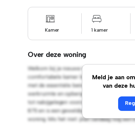
Kamer
1 kamer
Over deze woning
Welkom bij je nieuwe toevluchtsoord in He
comfortabele kamer biedt een rustige en per
Meld je aan om 
met de essentiële benodigdheden voor je g
van deze hu
werkruimte en opbergmogelijkheden. Dankzij
tot nabijgelegen voorzieningen en attractie
Reg
875 en is een geweldige optie voor mensen 
woning. Mis het niet: plan vandaag nog een 