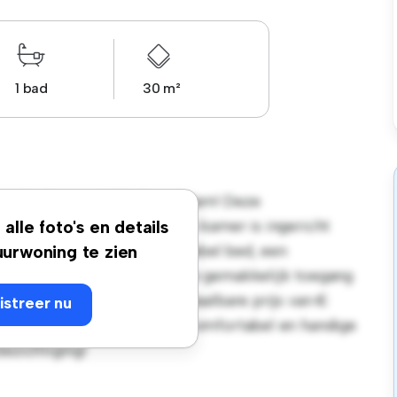
1 bad
30 m²
emskerkstraat 90D, Rotterdam! Deze
soonlijke leefruimte. Deze kamer is ingericht
alle foto's en details
emak en biedt een comfortabel bed, een
urwoning te zien
 de gunstige ligging heb je gemakkelijk toegang
s. Deze kamer heeft een betaalbare prijs van €
istreer nu
die op zoek zijn naar een comfortabel en handige
bezichtiging!