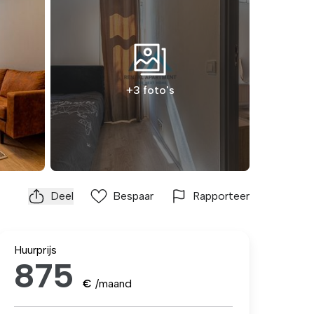
+3 foto's
Deel
Bespaar
Rapporteer
Huurprijs
875
€
/maand