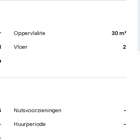
r
Oppervlakte
30 m²
1
Vloer
2
a
5
Nutsvoorzieningen
-
-
Huurperiode
-
-