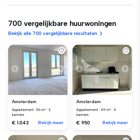
700 vergelijkbare huurwoningen
Bekijk alle 700 vergelijkbare resultaten
Amsterdam
Amsterdam
Appartement
|
56 m²
|
2
Appartement
|
49 m²
|
4
kamers
kamers
€ 1.043
Bekijk meer
€ 950
Bekijk meer