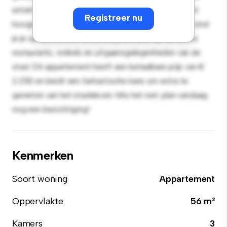
entertainment en de strakke keuken is uitgerust met
Registreer nu
hoogwaardige apparatuur. Dankzij de toplocatie bevind
je je op slechts een steenworp afstand van de beste
restaurants, winkels en uitgaansgelegenheden van de
stad. Dit appartement heeft een betaalbare prijs van €
2.250 en biedt een fantastische kans om extra te
genieten van het stadsleven. Mis het niet: plan vandaag
nog een bezichtiging!
Kenmerken
Soort woning
Appartement
Oppervlakte
56 m²
Kamers
3