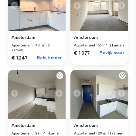
Amsterdam
Amsterdam
Appartement
|
48 m²
|
2
Appartement
|
66 m²
|
2 kamers
kamers
€ 1.077
Bekijk meer
€ 1.247
Bekijk meer
Amsterdam
Amsterdam
Appartement
|
29 m²
|
1 kamer
Appartement
|
29 m²
|
1 kamer