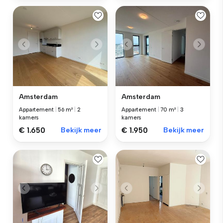
Amsterdam
Amsterdam
Appartement
|
56 m²
|
2
Appartement
|
70 m²
|
3
kamers
kamers
€ 1.650
Bekijk meer
€ 1.950
Bekijk meer