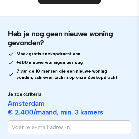
Heb je nog geen nieuwe woning
gevonden?
Maak gratis zoekopdracht aan
+600 nieuwe woningen per dag
7 van de 10 mensen die een nieuwe woning
vonden, schreven zich in op onze Zoekopdracht
Je zoekcriteria
Amsterdam
€ 2.400
/maand, min.
3 kamers
Als
je
mens