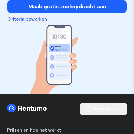
bent,
Maak gratis zoekopdracht aan
negeer
dit
Criteria bewerken
veld
Nederlands
Prijzen en hoe het werkt