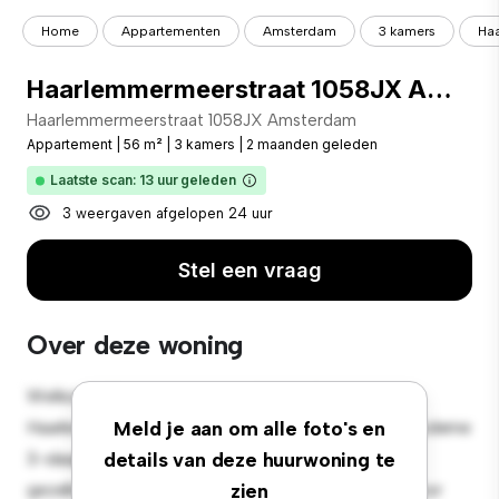
Home
Appartementen
Amsterdam
3 kamers
Ha
Haarlemmermeerstraat 1058JX Amsterdam
Haarlemmermeerstraat 1058JX Amsterdam
Appartement
|
56 m²
|
3 kamers
|
2 maanden geleden
Laatste scan: 13 uur geleden
3 weergaven afgelopen 24 uur
Stel een vraag
Over deze woning
Welkom bij je nieuwe toevluchtsoord in
Haarlemmermeerstraat 1058JX Amsterdam! Dit moderne
Meld je aan om alle foto's en
3-slaapkamerappartement biedt een stijlvolle en
details van deze huurwoning te
gezellige leefruimte. De open indeling is perfect voor
zien