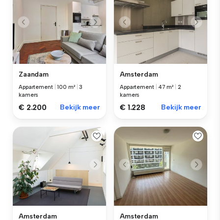
Zaandam
Amsterdam
Appartement
|
100 m²
|
3
Appartement
|
47 m²
|
2
kamers
kamers
€ 2.200
Bekijk meer
€ 1.228
Bekijk meer
Amsterdam
Amsterdam