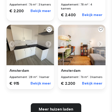
Appartement
|
76 m²
|
3 kamers
Appartement
|
78 m²
|
4
kamers
€ 2.200
Bekijk meer
€ 2.400
Bekijk meer
Amsterdam
Amsterdam
Appartement
|
28 m²
|
1 kamer
Appartement
|
76 m²
|
3 kamers
€ 915
Bekijk meer
€ 2.200
Bekijk meer
Meer huizen laden