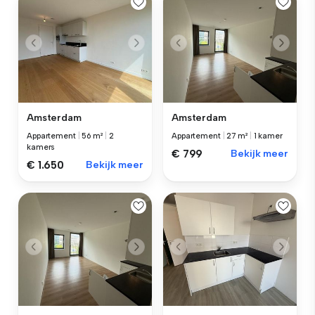
Amsterdam
Amsterdam
Appartement
|
56 m²
|
2
Appartement
|
27 m²
|
1 kamer
kamers
€ 799
Bekijk meer
€ 1.650
Bekijk meer