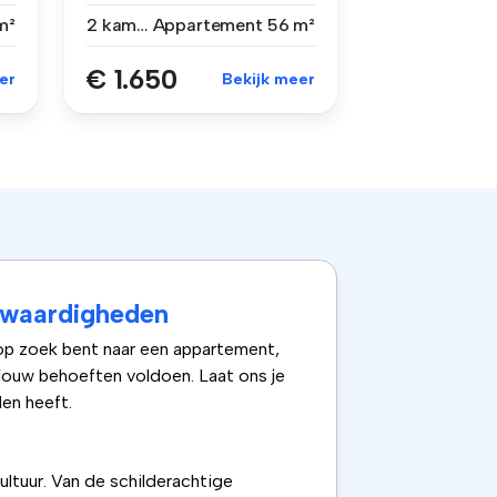
slaapkamer. A...
m²
2 kamers
Appartement
56 m²
€ 1.650
er
Bekijk meer
swaardigheden
 op zoek bent naar een appartement,
 jouw behoeften voldoen. Laat ons je
en heeft.
ltuur. Van de schilderachtige