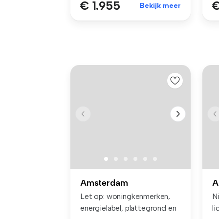
€ 1.955
€
Bekijk meer
Amsterdam
A
Let op: woningkenmerken,
N
energielabel, plattegrond en
l