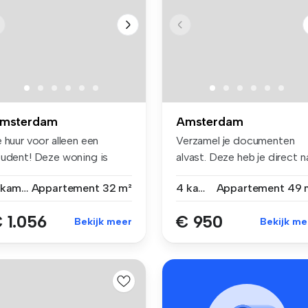
msterdam
Amsterdam
 huur voor alleen een
Verzamel je documenten
tudent! Deze woning is
alvast. Deze heb je direct n
leen ...
de a...
2 kamers
Appartement
32 m²
4 kamers
Appartement
49 
 1.056
€ 950
Bekijk meer
Bekijk me