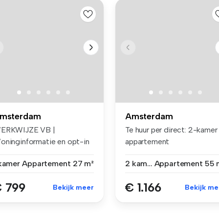
msterdam
Amsterdam
ERKWIJZE VB |
Te huur per direct: 2-kamer
oninginformatie en opt-in
appartement
or e-mails ...
**MIDDENHUUR** ...
 kamer
Appartement
27 m²
2 kamers
Appartement
55 
 799
€ 1.166
Bekijk meer
Bekijk me