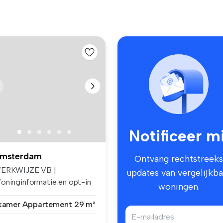
Notificeer mi
msterdam
Ontvang rechtstreeks
ERKWIJZE VB |
updates van vergelijkba
oninginformatie en opt-in
woningen.
or e-mails ...
 kamer
Appartement
29 m²