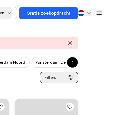
Gratis zoekopdracht
gen
erdam Noord
Amsterdam, De Baarsjes
Amsterdam,
Filters