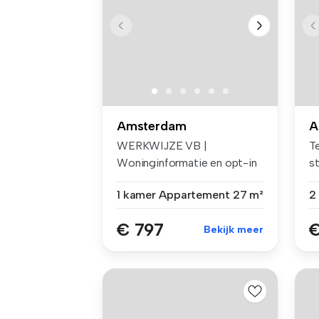
Amsterdam
A
WERKWIJZE VB |
Te
Woninginformatie en opt-in
s
voor e-mails ...
al
1 kamer
Appartement
27 m²
€ 797
€
Bekijk meer