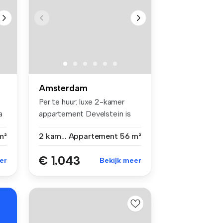
Amsterdam
Per te huur: luxe 2-kamer
a
appartement Develstein is
een...
m²
2 kamers
Appartement
56 m²
€ 1.043
er
Bekijk meer