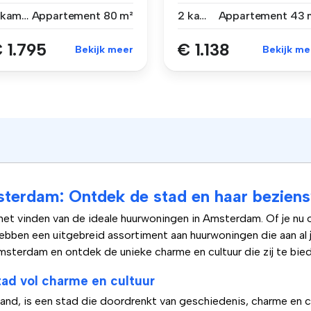
...
alleen ...
3 kamers
Appartement
80 m²
2 kamers
Appartement
43 
 1.795
€ 1.138
Bekijk meer
Bekijk me
sterdam: Ontdek de stad en haar bezien
 het vinden van de ideale huurwoningen in Amsterdam. Of je nu
hebben een uitgebreid assortiment aan huurwoningen die aan al
sterdam en ontdek de unieke charme en cultuur die zij te bied
ad vol charme en cultuur
d, is een stad die doordrenkt van geschiedenis, charme en cu