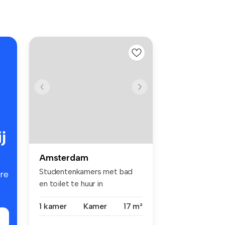
j
Amsterdam
Studentenkamers met bad
re
en toilet te huur in
Amsterdam - ...
1 kamer
Kamer
17 m²