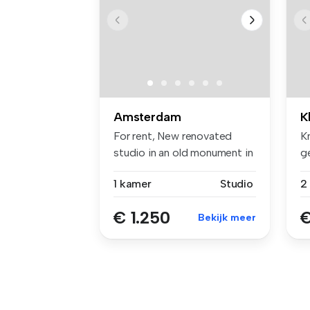
Amsterdam
K
For rent, New renovated
K
studio in an old monument in
g
the ...
hu
1 kamer
Studio
€ 1.250
€
Bekijk meer