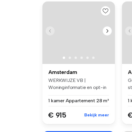
Amsterdam
A
WERKWIJZE VB |
G
Woninginformatie en opt-in
s
voor e-mails ...
A
1 kamer
Appartement
28 m²
1
€ 915
€
Bekijk meer