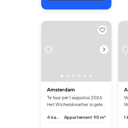
Amsterdam
A
Te huur per 1 augustus 2026
W
Het Wicherskwartier is gele...
W
vo
4 kamers
Appartement
90 m²
1