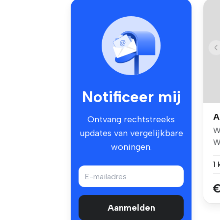
Notificeer mij
A
Ontvang rechtstreeks
W
updates van vergelijkbare
W
woningen.
vo
1
€
Aanmelden