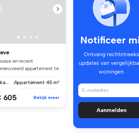
Notificeer mi
leve
Ontvang rechtstreeks
nusse en recent
updates van vergelijkba
erenoveerd appartement te
woningen.
ur in Kleve...
2 kamers
Appartement
45 m²
 605
Bekijk meer
Aanmelden