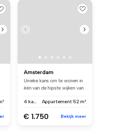
Amsterdam
Unieke kans om te wonen in
één van de hipste wijken van
A...
m²
4 kamers
Appartement
52 m²
€ 1.750
er
Bekijk meer