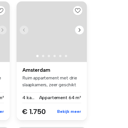
Amsterdam
e
Ruim appartement met drie
slaapkamers, zeer geschikt
voor...
m²
4 kamers
Appartement
64 m²
€ 1.750
er
Bekijk meer