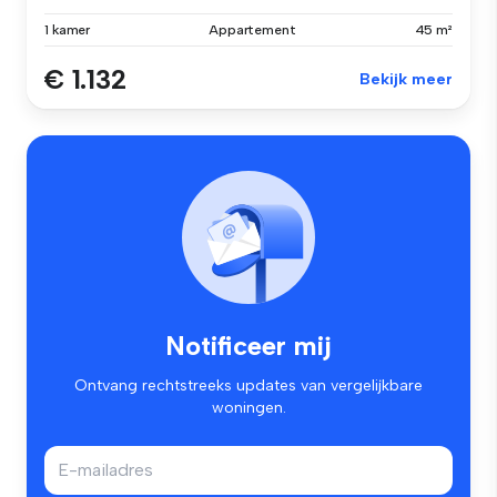
1 kamer
Appartement
45 m²
€ 1.132
Bekijk meer
Notificeer mij
Ontvang rechtstreeks updates van vergelijkbare
woningen.