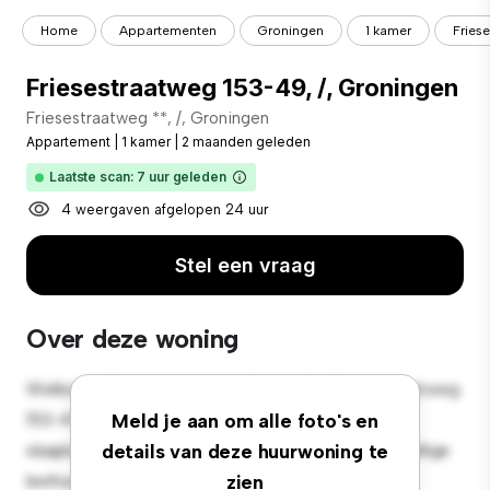
Home
Appartementen
Groningen
1 kamer
Fries
Friesestraatweg 153-49, /, Groningen
Friesestraatweg **, /, Groningen
Appartement
|
1 kamer
|
2 maanden geleden
Laatste scan: 7 uur geleden
4 weergaven afgelopen 24 uur
Stel een vraag
Over deze woning
Welkom bij je nieuwe toevluchtsoord in Friesestraatweg
153-49, /, Groningen! Dit moderne 1-
Meld je aan om alle foto's en
slaapkamerappartement biedt een stijlvolle en gezellige
details van deze huurwoning te
leefruimte. De open indeling is perfect voor
zien