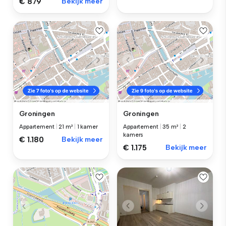
€ 879
Bekijk meer
Groningen
Groningen
Appartement
|
21 m²
|
1 kamer
Appartement
|
35 m²
|
2
kamers
€ 1.180
Bekijk meer
€ 1.175
Bekijk meer