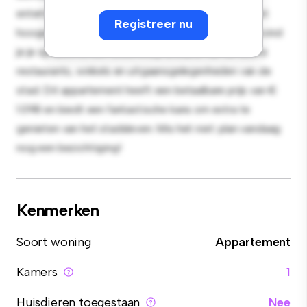
entertainment en de strakke keuken is uitgerust met
Registreer nu
hoogwaardige apparatuur. Dankzij de toplocatie bevind
je je op slechts een steenworp afstand van de beste
restaurants, winkels en uitgaansgelegenheden van de
stad. Dit appartement heeft een betaalbare prijs van €
1.098 en biedt een fantastische kans om extra te
genieten van het stadsleven. Mis het niet: plan vandaag
nog een bezichtiging!
Kenmerken
Soort woning
Appartement
Kamers
1
Huisdieren toegestaan
Nee