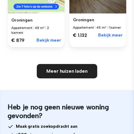
Groningen
Groningen
Appartement
|
45 m²
|
1 kamer
Appartement
|
48 m²
|
2
kamers
€ 1.132
Bekijk meer
€ 879
Bekijk meer
Meer huizen laden
Heb je nog geen nieuwe woning
gevonden?
Maak gratis zoekopdracht aan