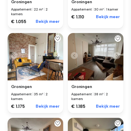
Groningen
Groningen
Appartement
|
22 m²
|
2
Appartement
|
30 m²
|
1 kamer
kamers
€ 1.110
Bekijk meer
€ 1.055
Bekijk meer
Groningen
Groningen
Appartement
|
35 m²
|
2
Appartement
|
38 m²
|
2
kamers
kamers
€ 1.175
Bekijk meer
€ 1.185
Bekijk meer