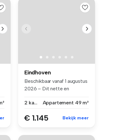
Eindhoven
:
Beschikbaar vanaf 1 augustus
2026 – Dit nette en
gestoffe...
m²
2 kamers
Appartement
49 m²
€ 1.145
er
Bekijk meer