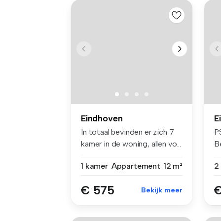
Eindhoven
E
In totaal bevinden er zich 7
P
kamer in de woning, allen vo...
B
mo
1 kamer
Appartement
12 m²
€ 575
€
Bekijk meer