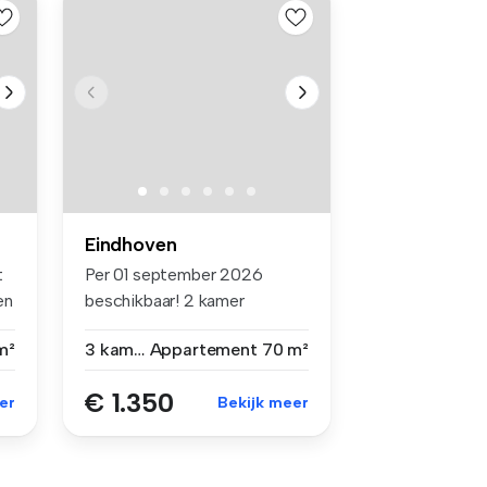
Eindhoven
t
Per 01 september 2026
en
beschikbaar! 2 kamer
appartement in...
m²
3 kamers
Appartement
70 m²
€ 1.350
er
Bekijk meer