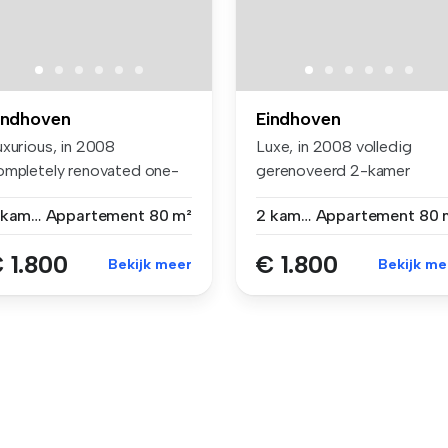
indhoven
Eindhoven
uxurious, in 2008
Luxe, in 2008 volledig
ompletely renovated one-
gerenoveerd 2-kamer
edroom apart...
appartement me...
2 kamers
Appartement
80 m²
2 kamers
Appartement
80 
 1.800
€ 1.800
Bekijk meer
Bekijk me