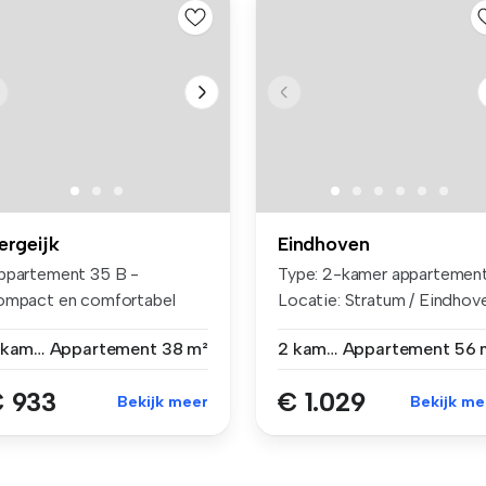
ergeijk
Eindhoven
ppartement 35 B -
Type: 2-kamer appartemen
ompact en comfortabel
Locatie: Stratum / Eindhov
nen in het Ha...
...
2 kamers
Appartement
38 m²
2 kamers
Appartement
56 
 933
€ 1.029
Bekijk meer
Bekijk me