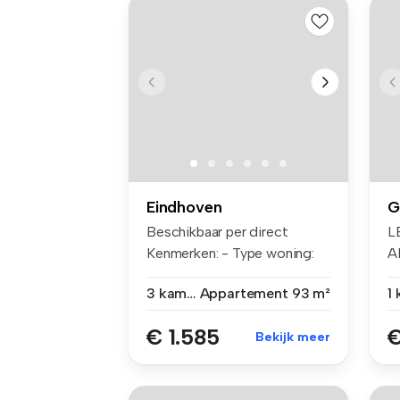
Eindhoven
G
Beschikbaar per direct
L
Kenmerken: - Type woning:
A
3-kamera...
E
3 kamers
Appartement
93 m²
M
€ 1.585
€
Bekijk meer