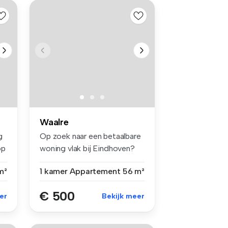
Waalre
g
Op zoek naar een betaalbare
op
woning vlak bij Eindhoven?
Di...
m²
1 kamer
Appartement
56 m²
€ 500
er
Bekijk meer