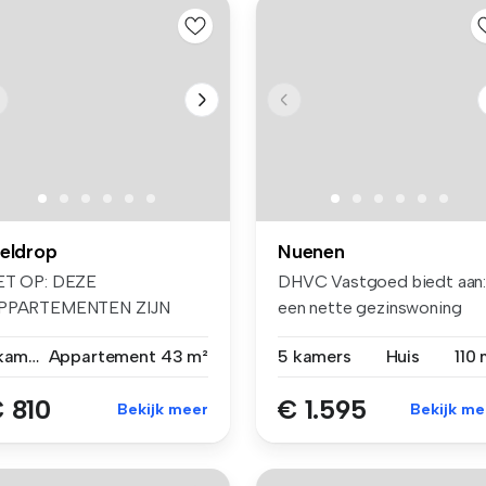
eldrop
Nuenen
ET OP: DEZE
DHVC Vastgoed biedt aan
PPARTEMENTEN ZIJN
een nette gezinswoning
NKEL BESTEND VOOR
gelegen a...
1 kamer
Appartement
43 m²
5 kamers
Huis
110 
ENSEN...
 810
€ 1.595
Bekijk meer
Bekijk me