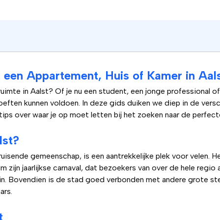
n een Appartement, Huis of Kamer in Aal
imte in Aalst? Of je nu een student, een jonge professional of
ften kunnen voldoen. In deze gids duiken we diep in de versch
 tips over waar je op moet letten bij het zoeken naar de perfec
lst?
bruisende gemeenschap, is een aantrekkelijke plek voor velen. He
jn jaarlijkse carnaval, dat bezoekers van over de hele regio 
in. Bovendien is de stad goed verbonden met andere grote ste
ars.
t