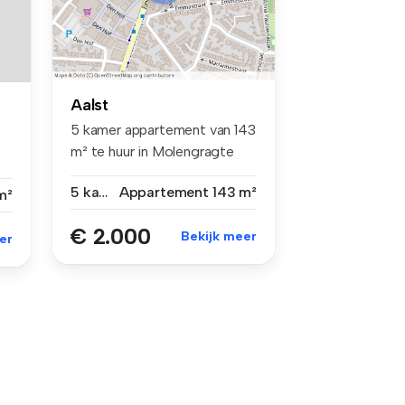
Aalst
5 kamer appartement van 143
m² te huur in Molengragte
32,...
5 kamers
Appartement
143 m²
m²
€ 2.000
Bekijk meer
er