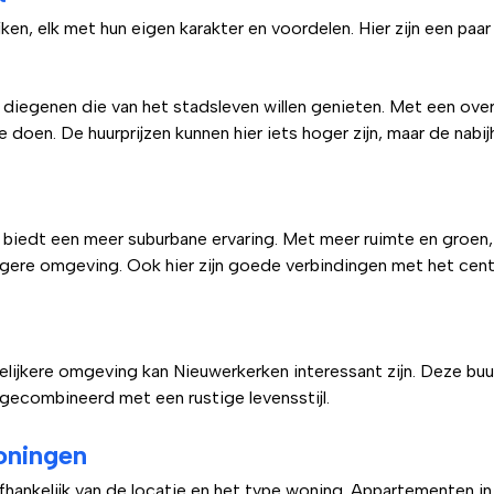
jken, elk met hun eigen karakter en voordelen. Hier zijn een paar
 diegenen die van het stadsleven willen genieten. Met een over
ts te doen. De huurprijzen kunnen hier iets hoger zijn, maar de n
biedt een meer suburbane ervaring. Met meer ruimte en groen, 
tigere omgeving. Ook hier zijn goede verbindingen met het cen
elijkere omgeving kan Nieuwerkerken interessant zijn. Deze buur
 gecombineerd met een rustige levensstijl.
oningen
 afhankelijk van de locatie en het type woning. Appartementen i