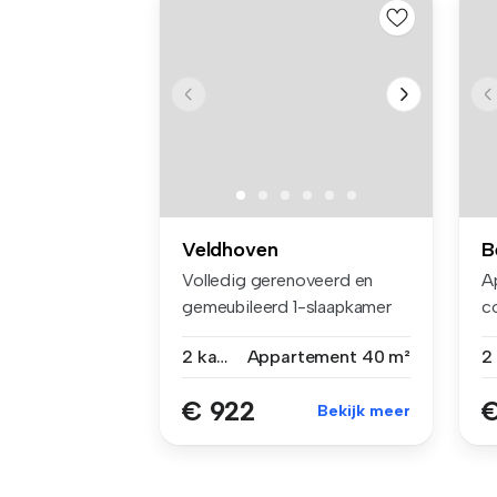
Veldhoven
B
Volledig gerenoveerd en
A
gemeubileerd 1-slaapkamer
c
apparte...
wo
2 kamers
Appartement
40 m²
€ 922
€
Bekijk meer