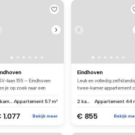
indhoven
Eindhoven
SV-laan 155 – Eindhoven
Leuk en volledig zelfstandi
en je op zoek naar een
twee-kamer appartement 
dern...
ee...
2 kamers
Appartement
57 m²
2 kamers
Appartement
44 
 1.077
€ 855
Bekijk meer
Bekijk me