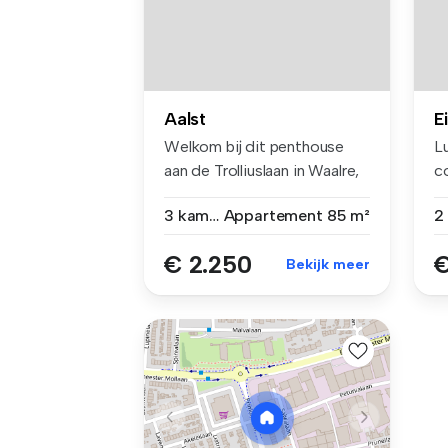
Aalst
E
Welkom bij dit penthouse
L
aan de Trolliuslaan in Waalre,
c
e...
b
3 kamers
Appartement
85 m²
€ 2.250
€
Bekijk meer