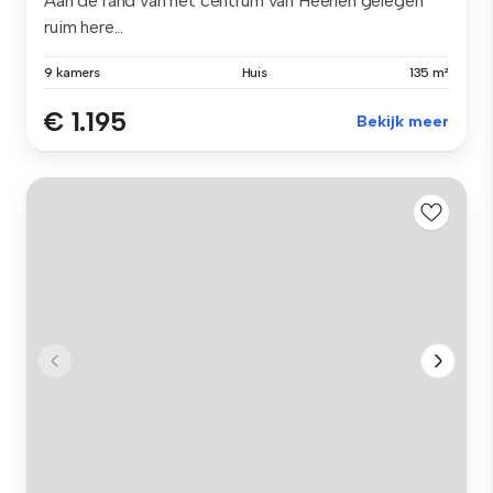
Aan de rand van het centrum van Heerlen gelegen
ruim here...
9 kamers
Huis
135 m²
€ 1.195
Bekijk meer