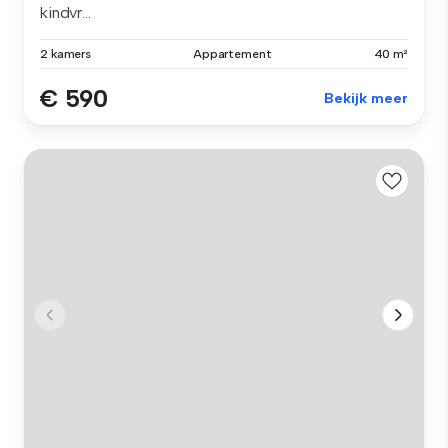
kindvr...
2 kamers
Appartement
40 m²
€ 590
Bekijk meer