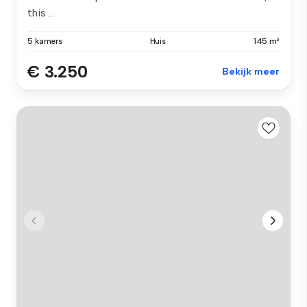
this ...
5 kamers
Huis
145 m²
€ 3.250
Bekijk meer