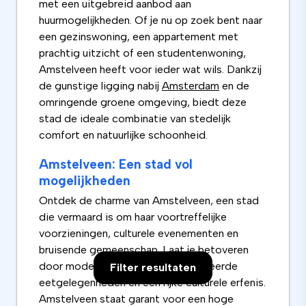
met een uitgebreid aanbod aan
huurmogelijkheden. Of je nu op zoek bent naar
een gezinswoning, een appartement met
prachtig uitzicht of een studentenwoning,
Amstelveen heeft voor ieder wat wils. Dankzij
de gunstige ligging nabij
Amsterdam
en de
omringende groene omgeving, biedt deze
stad de ideale combinatie van stedelijk
comfort en natuurlijke schoonheid.
Amstelveen: Een stad vol
mogelijkheden
Ontdek de charme van Amstelveen, een stad
die vermaard is om haar voortreffelijke
voorzieningen, culturele evenementen en
bruisende gemeenschap. Laat je betoveren
door moderne winkelcentra, gevarieerde
Filter resultaten
eetgelegenheden en een rijke culturele erfenis.
Amstelveen staat garant voor een hoge