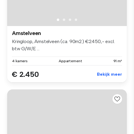
Amstelveen
Kringloop, Amstelveen (ca. 90m2) €2450,- excl.
btw G/W/E ...
4 kamers
Appartement
91 m²
€ 2.450
Bekijk meer