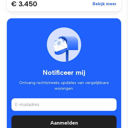
€ 3.450
Bekijk meer
Notificeer mij
Ontvang rechtstreeks updates van vergelijkbare
woningen.
Aanmelden