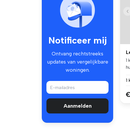
Notificeer mij
L
Ontvang rechtstreeks
1
updates van vergelijkbare
hu
woningen.
8
1
€
Aanmelden