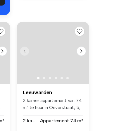
Leeuwarden
2 kamer appartement van 74
:
m² te huur in Oeverstraat, 5,
...
m²
2 kamers
Appartement
74 m²