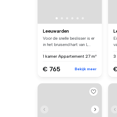
Leeuwarden
L
Voor de snelle beslisser is er
Ei
in het bruisend hart van L...
v
au
1 kamer
Appartement
27 m²
€ 765
€
Bekijk meer