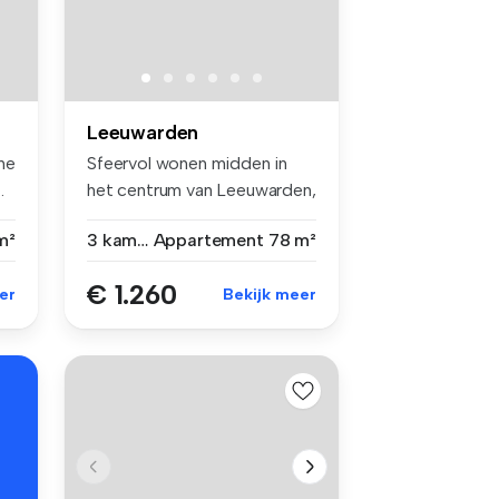
Leeuwarden
he
Sfeervol wonen midden in
.
het centrum van Leeuwarden,
met ...
m²
3 kamers
Appartement
78 m²
€ 1.260
er
Bekijk meer