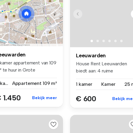
eeuwarden
Leeuwarden
 kamer appartement van 109
House Rent Leeuwarden
 te huur in Grote
biedt aan: 4 ruime
rkstraa...
studentenkamers ...
3 kamers
Appartement
109 m²
1 kamer
Kamer
25 
 1.450
€ 600
Bekijk meer
Bekijk me