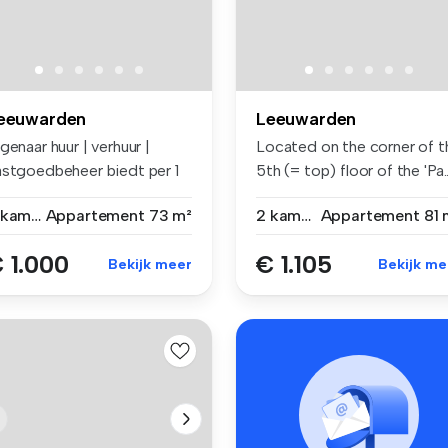
eeuwarden
Leeuwarden
genaar huur | verhuur |
Located on the corner of t
astgoedbeheer biedt per 1
5th (= top) floor of the 'Pa..
gu...
3 kamers
Appartement
73 m²
2 kamers
Appartement
81 
 1.000
€ 1.105
Bekijk meer
Bekijk me