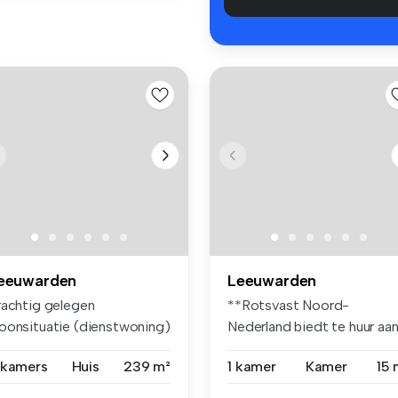
eeuwarden
Leeuwarden
rachtig gelegen
**Rotsvast Noord-
oonsituatie (dienstwoning)
Nederland biedt te huur aan
t eigen li...
Nette stude...
 kamers
Huis
239 m²
1 kamer
Kamer
15 