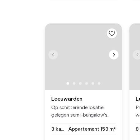
Leeuwarden
L
Op schitterende lokatie
P
gelegen semi-bungalow’s.
w
De achte...
me
3 kamers
Appartement
153 m²
8