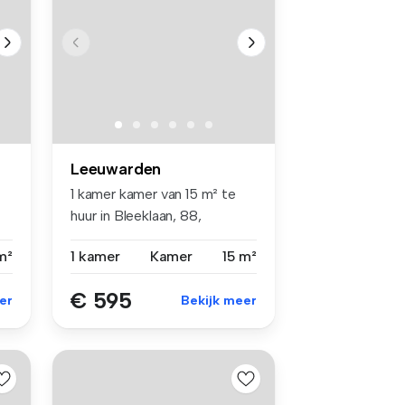
Leeuwarden
1 kamer kamer van 15 m² te
huur in Bleeklaan, 88,
8921HD,...
m²
1 kamer
Kamer
15 m²
€ 595
er
Bekijk meer