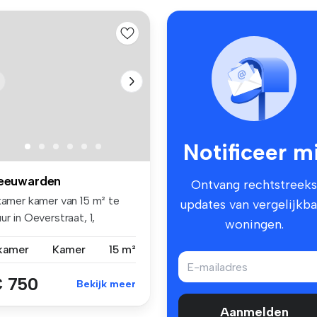
Notificeer mi
eeuwarden
Ontvang rechtstreeks
 kamer kamer van 15 m² te
updates van vergelijkba
ur in Oeverstraat, 1,
woningen.
921EM...
 kamer
Kamer
15 m²
 750
Bekijk meer
Aanmelden