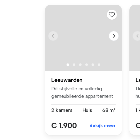
Leeuwarden
L
Dit stijlvolle en volledig
1
gemeubileerde appartement
hu
is g...
8
2 kamers
Huis
68 m²
1
€ 1.900
€
Bekijk meer