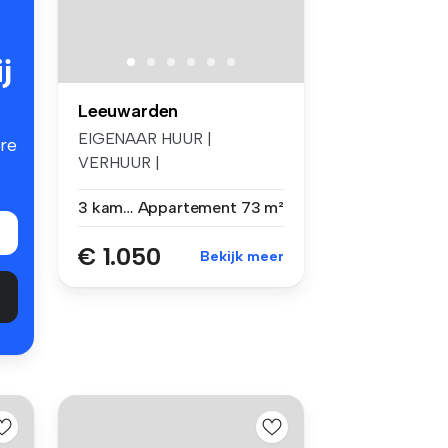
j
Leeuwarden
EIGENAAR HUUR |
re
VERHUUR |
VASTGOEDBEHEER biedt
3 kamers
Appartement
73 m²
per 1 augu...
€ 1.050
Bekijk meer