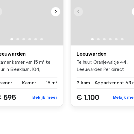
eeuwarden
Leeuwarden
 kamer kamer van 15 m² te
Te huur: Oranjewaltje 44,
ur in Bleeklaan, 104,
Leeuwarden Per direct
921HD...
beschik...
 kamer
Kamer
15 m²
3 kamers
Appartement
63 
 595
€ 1.100
Bekijk meer
Bekijk me