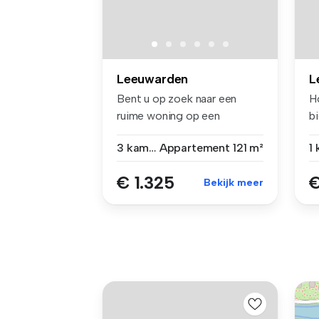
Leeuwarden
L
Bent u op zoek naar een
H
ruime woning op een
bi
prettige loca...
E..
3 kamers
Appartement
121 m²
1
€ 1.325
€
Bekijk meer