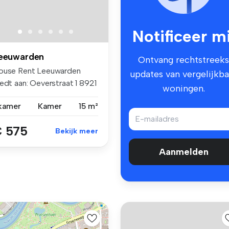
Notificeer mi
eeuwarden
Ontvang rechtstreeks
ouse Rent Leeuwarden
updates van vergelijkba
edt aan: Oeverstraat 1 8921
woningen.
.
 kamer
Kamer
15 m²
 575
Bekijk meer
Aanmelden