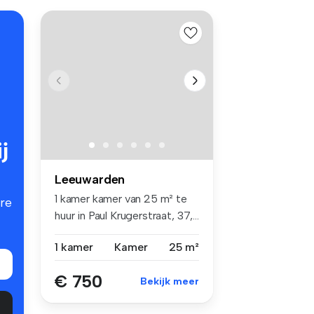
j
Leeuwarden
1 kamer kamer van 25 m² te
re
huur in Paul Krugerstraat, 37,...
1 kamer
Kamer
25 m²
€ 750
Bekijk meer