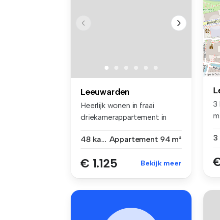
L
Leeuwarden
3
Heerlijk wonen in fraai
m²
driekamerappartement in
Ke
Cammingha...
48 kamers
Appartement
94 m²
€
€ 1.125
Bekijk meer