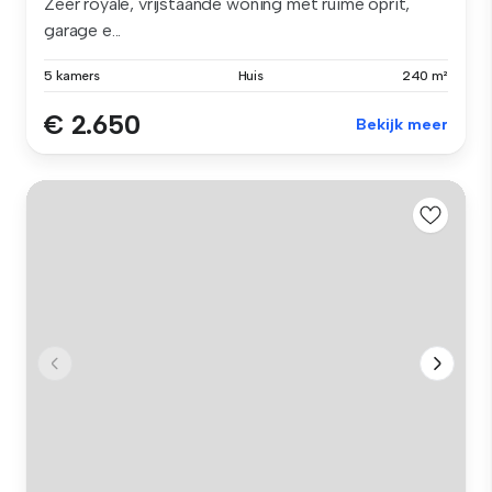
Zeer royale, vrijstaande woning met ruime oprit,
garage e...
5 kamers
Huis
240 m²
€ 2.650
Bekijk meer