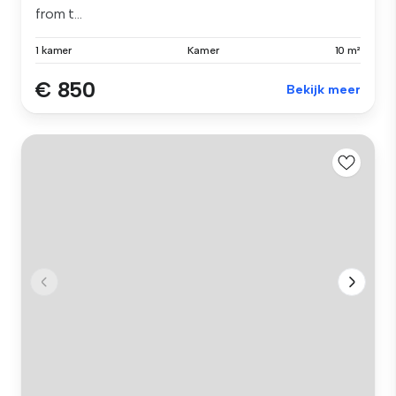
from t...
1 kamer
Kamer
10 m²
€ 850
Bekijk meer