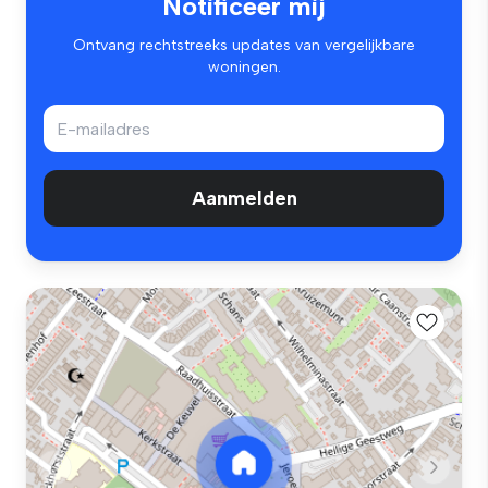
Notificeer mij
Ontvang rechtstreeks updates van vergelijkbare
woningen.
Aanmelden