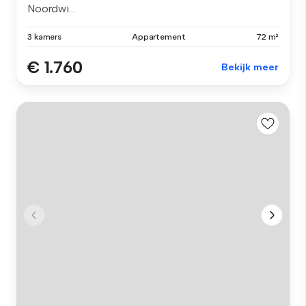
Noordwi...
3 kamers
Appartement
72 m²
€ 1.760
Bekijk meer