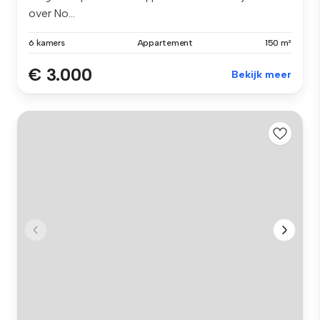
over No...
6 kamers
Appartement
150 m²
€ 3.000
Bekijk meer