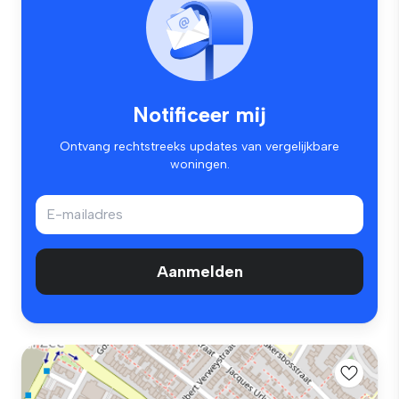
Notificeer mij
Ontvang rechtstreeks updates van vergelijkbare
woningen.
Aanmelden