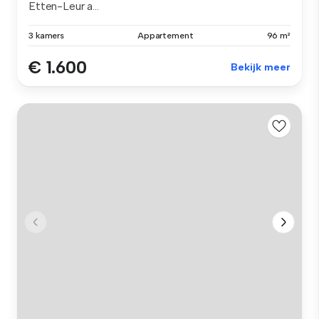
Etten-Leur a...
3 kamers
Appartement
96 m²
€ 1.600
Bekijk meer