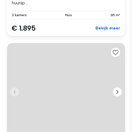
huurap...
3 kamers
Huis
65 m²
€ 1.895
Bekijk meer