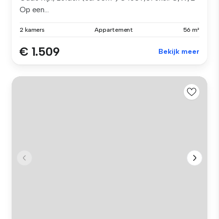
Op een...
2 kamers
Appartement
56 m²
€ 1.509
Bekijk meer