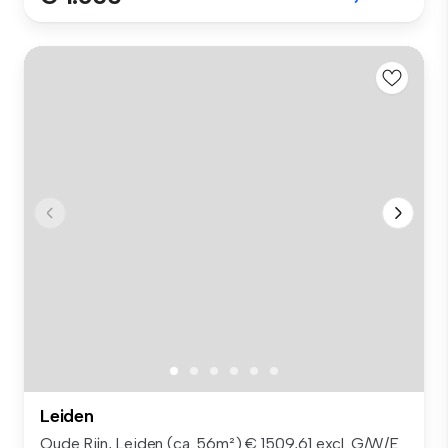
Leiden
Oude Rijn, Leiden (ca. 56m²) € 1509,61 excl. G/W/E