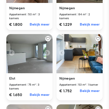
Nijmegen
Nijmegen
Appartement
|
50 m²
|
3
Appartement
|
84 m²
|
2
kamers
kamers
€ 1.800
Bekijk meer
€ 1.229
Bekijk meer
Elst
Nijmegen
Appartement
|
75 m²
|
3
Appartement
|
53 m²
|
1 kamer
kamers
€ 1.752
Bekijk meer
€ 1.650
Bekijk meer