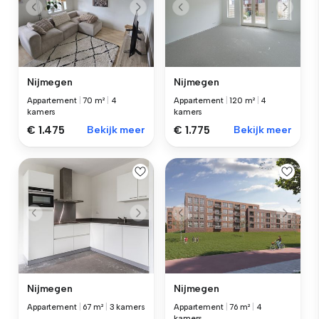
Nijmegen
Nijmegen
Appartement
|
70 m²
|
4
Appartement
|
120 m²
|
4
kamers
kamers
€ 1.475
Bekijk meer
€ 1.775
Bekijk meer
Nijmegen
Nijmegen
Appartement
|
67 m²
|
3 kamers
Appartement
|
76 m²
|
4
kamers