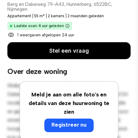
Berg en Dalseweg 79-A43, Hunnerberg, 6522BC,
Nijmegen
Appartement
|
55 m²
|
2 kamers
|
2 maanden geleden
Laatste scan: 6 uur geleden
1 weergaven afgelopen 24 uur
Stel een vraag
Over deze woning
Welkom bij je nieuwe toevluchtsoord in Berg en
Dalseweg 79-A43, Hunnerberg, 6522BC, Nijmegen! Dit
Meld je aan om alle foto's en
moderne 2-slaapkamerappartement biedt een stijlvolle
details van deze huurwoning te
en gezellige leefruimte. De open indeling is perfect voor
zien
entertainment en de strakke keuken is uitgerust met
Registreer nu
hoogwaardige apparatuur. Dankzij de toplocatie bevind
je je op slechts een steenworp afstand van de beste