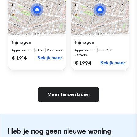
Nijmegen
Nijmegen
Appartement
|
81 m²
|
2 kamers
Appartement
|
87 m²
|
3
kamers
€ 1.914
Bekijk meer
€ 1.994
Bekijk meer
Meer huizen laden
Heb je nog geen nieuwe woning