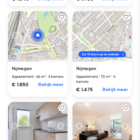
Nijmegen
Nijmegen
Appartement
|
66 m²
|
3 kamers
Appartement
|
70 m²
|
4
kamers
€ 1.850
Bekijk meer
€ 1.475
Bekijk meer