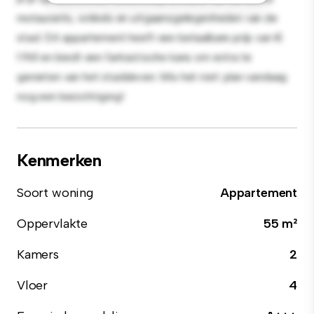
restaurants, winkels en uitgaansgelegenheden van de
stad. Dit appartement heeft een betaalbare prijs van €
1.961 en biedt een fantastische kans om extra te
genieten van het stadsleven. Mis het niet: plan vandaag
nog een bezichtiging!
Kenmerken
Soort woning
Appartement
Oppervlakte
55 m²
Kamers
2
Vloer
4