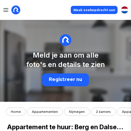
Maak zoekopdracht aan
Meld je aan om alle
foto's en details te zien
Registreer nu
Home
Appartementen
Nijmegen
2 kamers
Appar
Appartement te huur: Berg en Dalseweg 79-A43 6522 BC Nijmegen