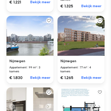
€ 1.221
Bekijk meer
€ 1.325
Bekijk meer
Nijmegen
Nijmegen
Appartement
|
99 m²
|
3
Appartement
|
77 m²
|
4
kamers
kamers
€ 1.830
Bekijk meer
€ 1.265
Bekijk meer