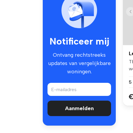
Notificeer mij
L
Ontvang rechtstreeks
T
updates van vergelijkbare
w
woningen.
Le
5
€
Aanmelden