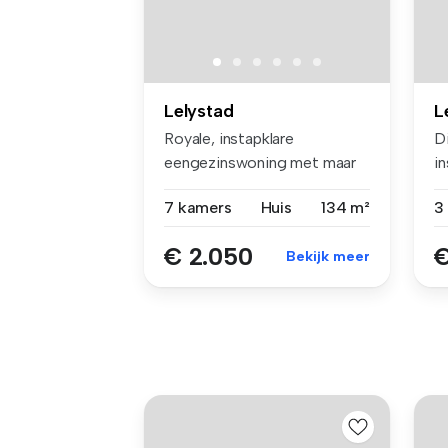
Lelystad
L
Royale, instapklare
D
eengezinswoning met maar
i
liefst 6 sla...
ge
7 kamers
Huis
134 m²
€ 2.050
€
Bekijk meer