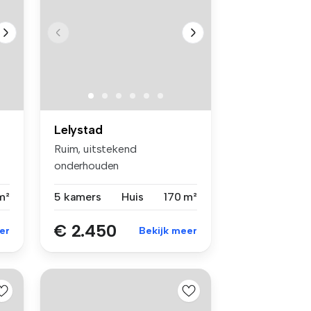
Lelystad
Ruim, uitstekend
onderhouden
GEMEUBILEERD herenhuis
m²
5 kamers
Huis
170 m²
met v...
€ 2.450
er
Bekijk meer