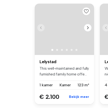
Lelystad
L
This well-maintained and fully
W
furnished family home offe...
n
ap
1 kamer
Kamer
123 m²
€ 2.100
€
Bekijk meer