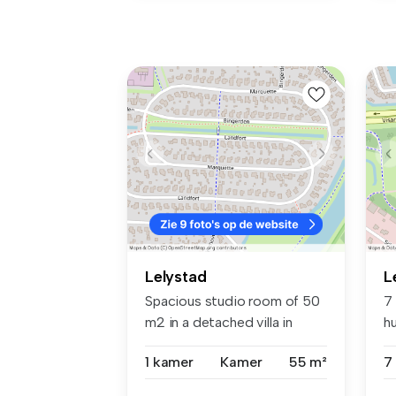
Lelystad
L
Spacious studio room of 50
7
m2 in a detached villa in
h
Land...
W.
1 kamer
Kamer
55 m²
7