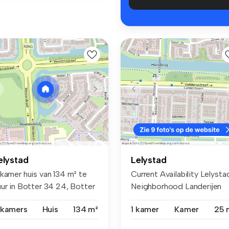
elystad
Lelystad
 kamer huis van 134 m² te
Current Availability Lelysta
uur in Botter 34 24, Botter
Neighborhood Landerijen
..
Clo...
 kamers
Huis
134 m²
1 kamer
Kamer
25 