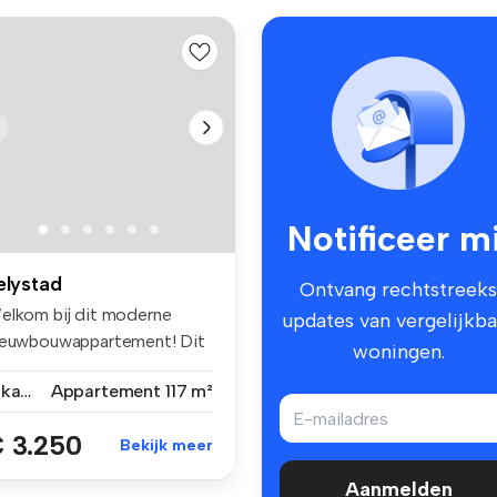
Notificeer mi
elystad
Ontvang rechtstreeks
elkom bij dit moderne
updates van vergelijkba
ieuwbouwappartement! Dit
woningen.
partem...
4 kamers
Appartement
117 m²
 3.250
Bekijk meer
Aanmelden