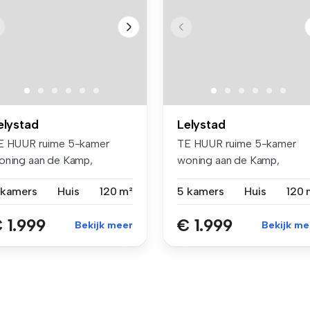
elystad
Lelystad
E HUUR ruime 5-kamer
TE HUUR ruime 5-kamer
oning aan de Kamp,
woning aan de Kamp,
lystad. Lig...
Lelystad. Lig...
 kamers
Huis
120 m²
5 kamers
Huis
120 
 1.999
€ 1.999
Bekijk meer
Bekijk me