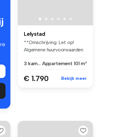
j
Lelystad
**Omschrijving. Let op!
re
Algemene huurvoorwaarden:
Om ...
3 kamers
Appartement
101 m²
€ 1.790
Bekijk meer