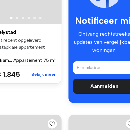
Notificeer mi
elystad
Ontvang rechtstreeks
it recent opgeleverd,
updates van vergelijkba
nstapklare appartement
woningen.
legen op...
3 kamers
Appartement
75 m²
 1.845
Bekijk meer
Aanmelden