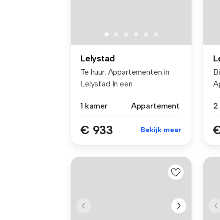
Lelystad
L
Te huur: Appartementen in
B
Lelystad In een
A
recent gereno...
ee
1 kamer
Appartement
€ 933
€
Bekijk meer