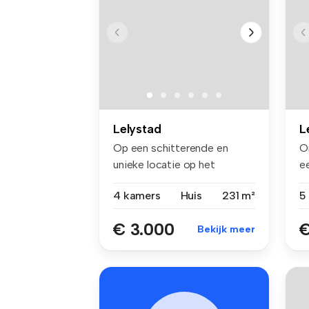
Lelystad
L
Op een schitterende en
O
unieke locatie op het
e
geliefde par...
sl
4 kamers
Huis
231 m²
5
€ 3.000
€
Bekijk meer