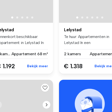
elystad
Lelystad
innenkort beschikbaar:
Te huur: Appartementen in
ppartement in Lelystad In
Lelystad In een
n ...
recent gereno...
2 kamers
Appartement
68 m²
2 kamers
Apparteme
 1.192
€ 1.318
Bekijk meer
Bekijk me