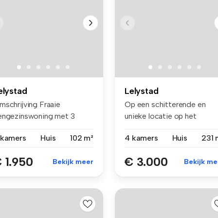
elystad
Lelystad
mschrijving Fraaie
Op een schitterende en
engezinswoning met 3
unieke locatie op het
aapkamers. ...
geliefde par...
 kamers
Huis
102 m²
4 kamers
Huis
231 
 1.950
€ 3.000
Bekijk meer
Bekijk me