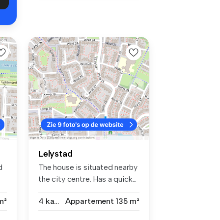
Lelystad
d
The house is situated nearby
the city centre. Has a quick...
m²
4 kamers
Appartement
135 m²