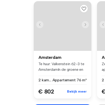
Amsterdam
A
Te huur: Valkenstein 62-3 te
Z
AmsterdamIn de groene en
a
rus...
sl
2 kamers
Appartement
76 m²
€ 802
€
Bekijk meer