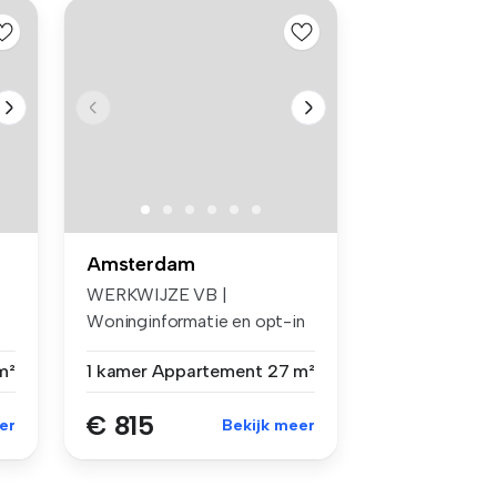
Amsterdam
WERKWIJZE VB |
Woninginformatie en opt-in
voor e-mails ...
m²
1 kamer
Appartement
27 m²
€ 815
er
Bekijk meer