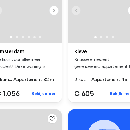
msterdam
Kleve
 huur voor alleen een
Knusse en recent
tudent! Deze woning is
gerenoveerd appartement 
leen ...
huur in Kleve...
2 kamers
Appartement
32 m²
2 kamers
Appartement
45 
 1.056
€ 605
Bekijk meer
Bekijk me