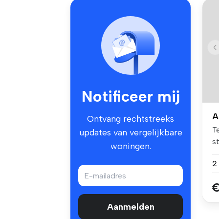
Notificeer mij
A
Ontvang rechtstreeks
Te
updates van vergelijkbare
s
woningen.
al
€
Aanmelden