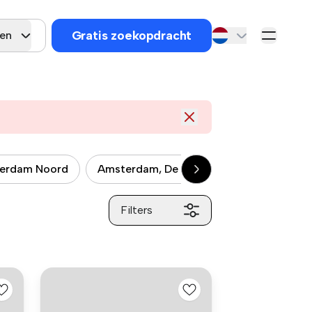
Gratis zoekopdracht
gen
erdam Noord
Amsterdam, De Baarsjes
Amsterdam,
Filters