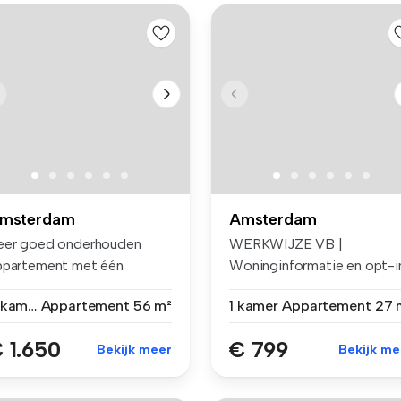
msterdam
Amsterdam
eer goed onderhouden
WERKWIJZE VB |
ppartement met één
Woninginformatie en opt-i
aapkamer. A...
voor e-mails ...
2 kamers
Appartement
56 m²
1 kamer
Appartement
27 
 1.650
€ 799
Bekijk meer
Bekijk me