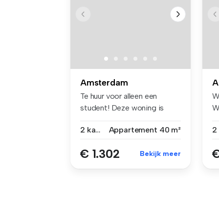
Amsterdam
A
Te huur voor alleen een
W
student! Deze woning is
W
alleen ...
vo
2 kamers
Appartement
40 m²
€ 1.302
€
Bekijk meer