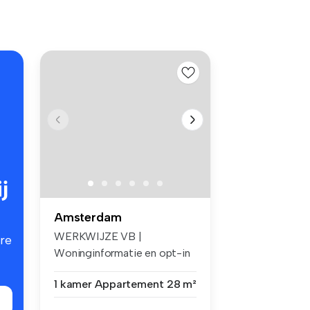
j
Amsterdam
WERKWIJZE VB |
re
Woninginformatie en opt-in
voor e-mails ...
1 kamer
Appartement
28 m²