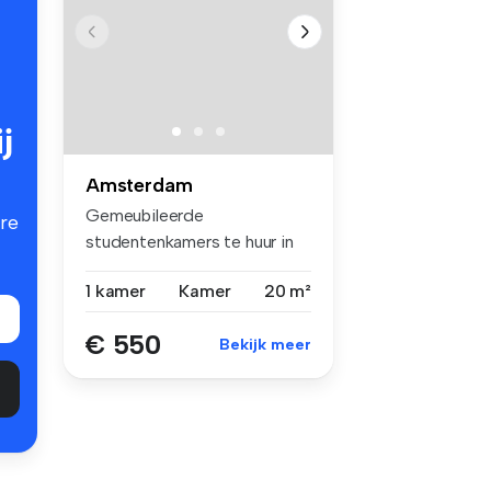
j
Amsterdam
Gemeubileerde
re
studentenkamers te huur in
Amsterdam - Slot...
1 kamer
Kamer
20 m²
€ 550
Bekijk meer