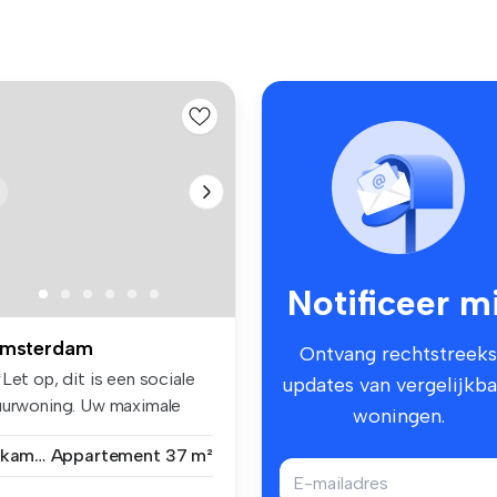
Notificeer mi
msterdam
Ontvang rechtstreeks
Let op, dit is een sociale
updates van vergelijkba
uurwoning. Uw maximale
woningen.
ko...
2 kamers
Appartement
37 m²