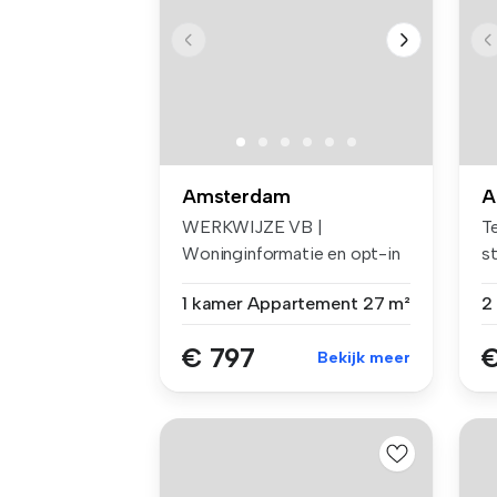
Amsterdam
A
WERKWIJZE VB |
Te
Woninginformatie en opt-in
s
voor e-mails ...
al
1 kamer
Appartement
27 m²
€ 797
€
Bekijk meer