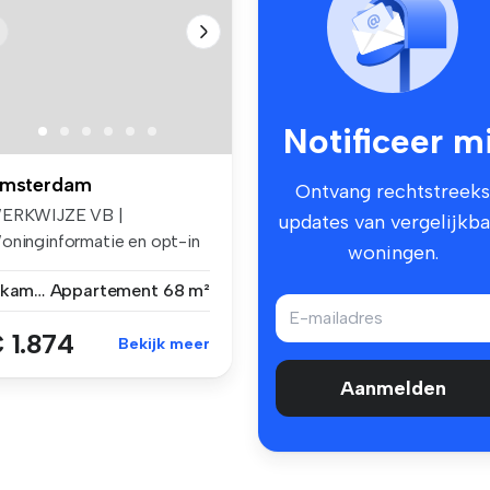
Notificeer mi
msterdam
Ontvang rechtstreeks
ERKWIJZE VB |
updates van vergelijkba
oninginformatie en opt-in
woningen.
or e-mails ...
2 kamers
Appartement
68 m²
 1.874
Bekijk meer
Aanmelden