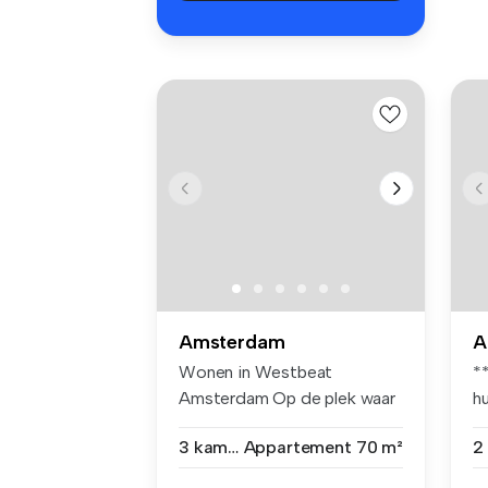
Amsterdam
A
Wonen in Westbeat
**
Amsterdam Op de plek waar
h
Oud-Zuid en N...
in
3 kamers
Appartement
70 m²