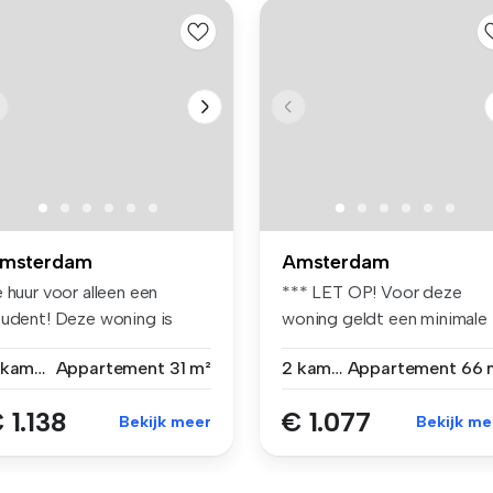
msterdam
Amsterdam
 huur voor alleen een
*** LET OP! Voor deze
tudent! Deze woning is
woning geldt een minimale
leen ...
leeftijd...
2 kamers
Appartement
31 m²
2 kamers
Appartement
66 
 1.138
€ 1.077
Bekijk meer
Bekijk me