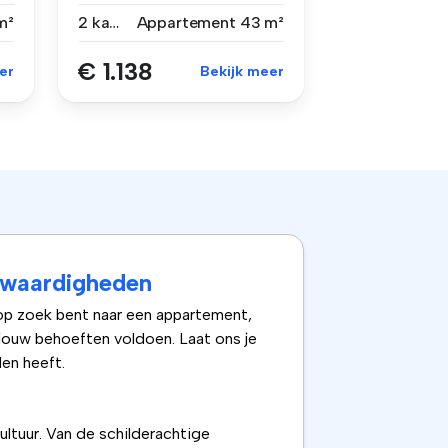
alleen ...
m²
2 kamers
Appartement
43 m²
€ 1.138
er
Bekijk meer
swaardigheden
 op zoek bent naar een appartement,
 jouw behoeften voldoen. Laat ons je
en heeft.
ltuur. Van de schilderachtige