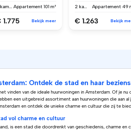
 A...
Middenhuur** 2-ka...
3 kamers
Appartement
101 m²
2 kamers
Appartement
49 
 1.775
€ 1.263
Bekijk meer
Bekijk me
sterdam: Ontdek de stad en haar bezien
 het vinden van de ideale huurwoningen in Amsterdam. Of je nu
hebben een uitgebreid assortiment aan huurwoningen die aan al
sterdam en ontdek de unieke charme en cultuur die zij te bied
ad vol charme en cultuur
d, is een stad die doordrenkt van geschiedenis, charme en cu