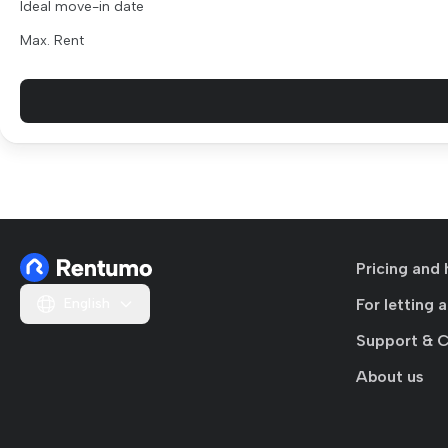
Ideal move-in date
Max. Rent
Pricing and 
English
For letting 
Support & 
About us