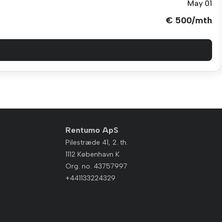
May 01
€ 500/mth
Rentumo ApS
Pilestræde 41, 2. th.
1112 København K
Org. no. 43757997
+441133224329