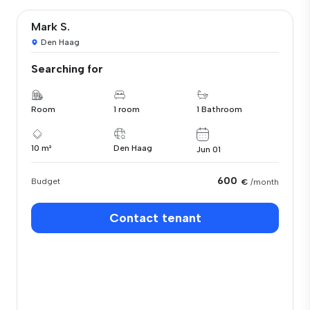
Mark S.
Den Haag
Searching for
Room
1 room
1 Bathroom
10 m²
Den Haag
Jun 01
600
Budget
€
/month
Contact tenant