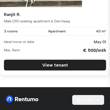
Ranjit R.
Male (39) seeking apartment in Den Haag
3 rooms
Apartment
40 m²
May 01
Ideal move-in date
€ 500/mth
Max. Rent
View tenant
English